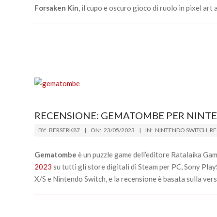
Forsaken Kin
, il cupo e oscuro gioco di ruolo in pixel ar
RECENSIONE: GEMATOMBE PER NINT
2023-
BY:
BERSERK87
ON:
23/05/2023
IN:
NINTENDO SWITCH
,
RE
05-
23
Gematombe
è un puzzle game dell’editore Ratalaika Ga
2023
su tutti gli store digitali di Steam per PC, Sony Pl
X/S e Nintendo Switch, e la recensione è basata sulla vers