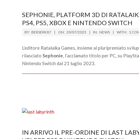
SEPHONIE, PLATFORM 3D DI RATALAIK
PS4, PS5, XBOX E NINTENDO SWITCH
2023-
BY:
BERSERK87
ON:
20/07/2023
IN:
NEWS
WITH:
1 CO
07-
20
L’editore Ratalaika Games, insieme al pluripremiato svil
rilasciato
Sephonie
, l’acclamato titolo per PC, su PlayS
Nintendo Switch dal 21 luglio 2023.
IN ARRIVO IL PRE-ORDINE DI LAST LAB