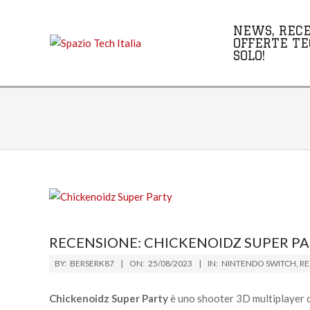
Skip
to
NEWS, RECE
content
OFFERTE TE
SOLO!
RECENSIONE: CHICKENOIDZ SUPER P
2023-
BY:
BERSERK87
ON:
25/08/2023
IN:
NINTENDO SWITCH
,
RE
08-
25
Chickenoidz Super Party
è uno shooter 3D multiplayer ch