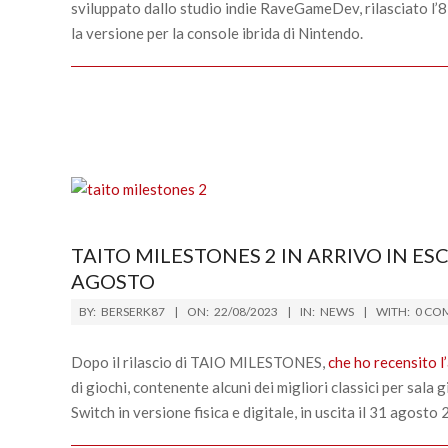
sviluppato dallo studio indie RaveGameDev, rilasciato l’
la versione per la console ibrida di Nintendo.
TAITO MILESTONES 2 IN ARRIVO IN E
AGOSTO
2023-
BY:
BERSERK87
ON:
22/08/2023
IN:
NEWS
WITH:
0 CO
08-
22
Dopo il rilascio di TAIO MILESTONES,
che ho recensito l
di giochi, contenente alcuni dei migliori classici per sala 
Switch in versione fisica e digitale, in uscita il 31 agosto