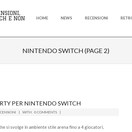
Primary
NSIONI,
Navigation
CH E NON
HOME
NEWS
RECENSIONI
RETR
Menu
NINTENDO SWITCH
(PAGE 2)
ARTY PER NINTENDO SWITCH
CENSIONI
WITH:
0 COMMENTS
e si svolge in ambiente stile arena fino a 4 giocatori,