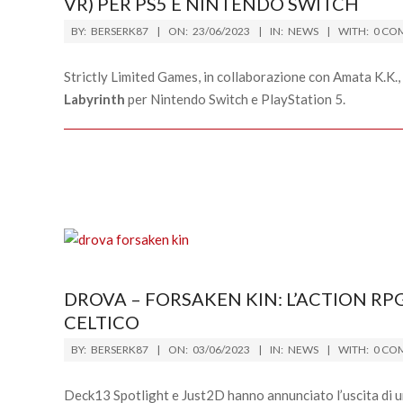
VR) PER PS5 E NINTENDO SWITCH
2023-
BY:
BERSERK87
ON:
23/06/2023
IN:
NEWS
WITH:
0 CO
06-
23
Strictly Limited Games, in collaborazione con Amata K.K., è
Labyrinth
per Nintendo Switch e PlayStation 5.
DROVA – FORSAKEN KIN: L’ACTION R
CELTICO
2023-
BY:
BERSERK87
ON:
03/06/2023
IN:
NEWS
WITH:
0 CO
06-
03
Deck13 Spotlight e Just2D hanno annunciato l’uscita di u