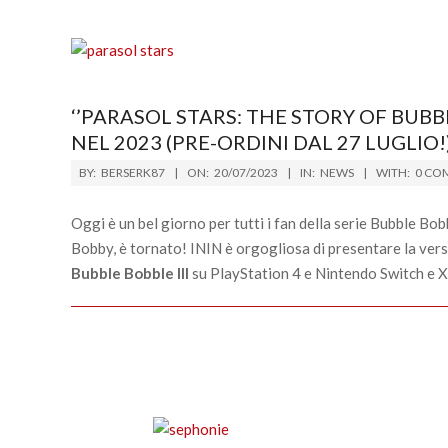
‘’PARASOL STARS: THE STORY OF BUBB
NEL 2023 (PRE-ORDINI DAL 27 LUGLIO!
2023-
BY:
BERSERK87
ON:
20/07/2023
IN:
NEWS
WITH:
0 CO
07-
20
Oggi è un bel giorno per tutti i fan della serie Bubble Bob
Bobby, è tornato! ININ è orgogliosa di presentare la ver
Bubble Bobble III
su PlayStation 4 e Nintendo Switch e Xb