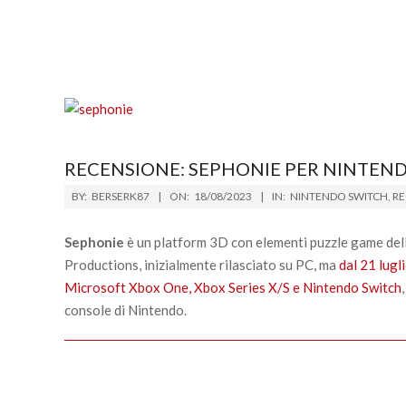
RECENSIONE: SEPHONIE PER NINTEN
2023-
BY:
BERSERK87
ON:
18/08/2023
IN:
NINTENDO SWITCH
,
RE
08-
18
Sephonie
è un platform 3D con elementi puzzle game dell
Productions, inizialmente rilasciato su PC, ma
dal 21 lugl
Microsoft Xbox One, Xbox Series X/S e Nintendo Switch
console di Nintendo.