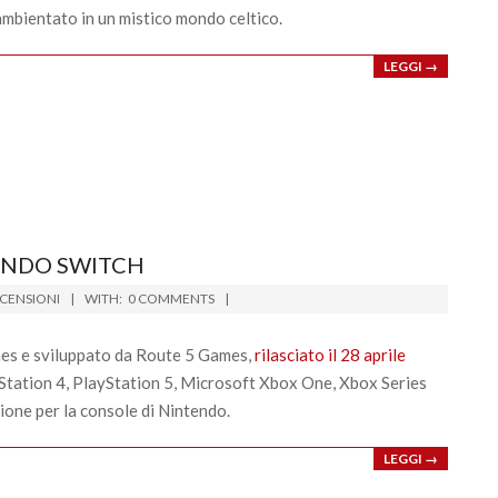
t ambientato in un mistico mondo celtico.
LEGGI →
ENDO SWITCH
CENSIONI
WITH:
0 COMMENTS
mes e sviluppato da Route 5 Games,
rilasciato il 28 aprile
ayStation 4, PlayStation 5, Microsoft Xbox One, Xbox Series
ione per la console di Nintendo.
LEGGI →