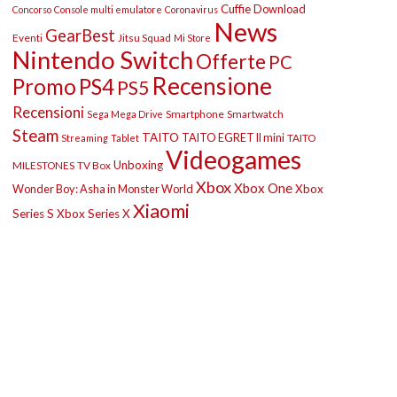
Cuffie
Download
Concorso
Console multi emulatore
Coronavirus
News
GearBest
Eventi
Jitsu Squad
Mi Store
Nintendo Switch
Offerte
PC
Recensione
Promo
PS4
PS5
Recensioni
Smartphone
Smartwatch
Sega Mega Drive
Steam
TAITO
TAITO EGRET II mini
TAITO
Streaming
Tablet
Videogames
Unboxing
MILESTONES
TV Box
Xbox
Xbox One
Wonder Boy: Asha in Monster World
Xbox
Xiaomi
Series S
Xbox Series X