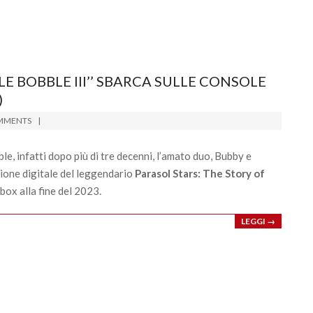
LE BOBBLE III’’ SBARCA SULLE CONSOLE
)
MMENTS
ble, infatti dopo più di tre decenni, l’amato duo, Bubby e
sione digitale del leggendario
Parasol Stars: The Story of
ox alla fine del 2023.
LEGGI →