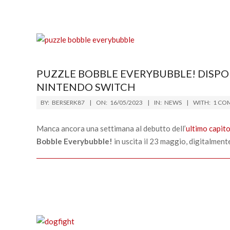
PUZZLE BOBBLE EVERYBUBBLE! DISPO
NINTENDO SWITCH
2023-
BY:
BERSERK87
ON:
16/05/2023
IN:
NEWS
WITH:
1 CO
05-
16
Manca ancora una settimana al debutto dell’
ultimo capit
Bobble Everybubble!
in uscita il 23 maggio, digitalmen