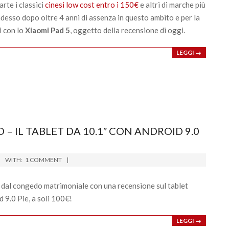
rte i classici
cinesi low cost entro i 150€
e altri di marche più
adesso dopo oltre 4 anni di assenza in questo ambito e per la
i con lo
Xiaomi Pad 5
, oggetto della recensione di oggi.
LEGGI →
– IL TABLET DA 10.1″ CON ANDROID 9.0
WITH:
1 COMMENT
o dal congedo matrimoniale con una recensione sul tablet
 9.0 Pie, a soli 100€!
LEGGI →