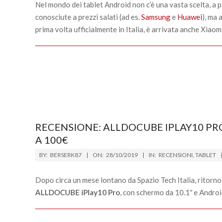
31
Nel mondo dei tablet Android non c’è una vasta scelta, a pa
conosciute a prezzi salati (ad es.
Samsung
e
Huawei
), ma 
prima volta ufficialmente in Italia, è arrivata anche Xiaom
RECENSIONE: ALLDOCUBE IPLAY10 PRO 
A 100€
2019-
BY:
BERSERK87
ON:
28/10/2019
IN:
RECENSIONI
,
TABLET
10-
28
Dopo circa un mese lontano da Spazio Tech Italia, ritorn
ALLDOCUBE iPlay10 Pro
, con schermo da 10.1″ e Android