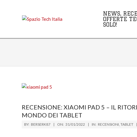
Skip
to
NEWS, RECE
content
OFFERTE TE
SOLO!
RECENSIONE: XIAOMI PAD 5 – IL RITO
MONDO DEI TABLET
2022-
BY:
BERSERK87
ON:
31/01/2022
IN:
RECENSIONI
,
TABLET
01-