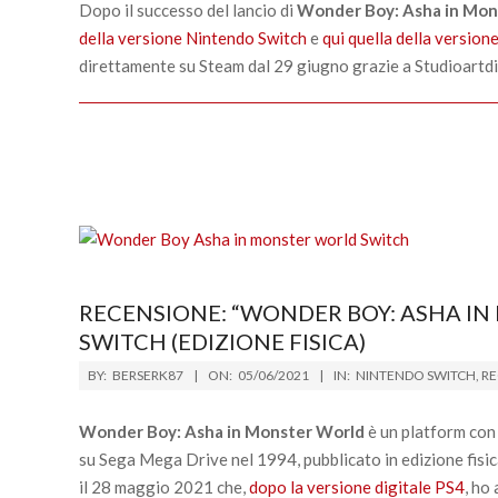
25
Dopo il successo del lancio di
Wonder Boy: Asha in Mon
della versione Nintendo Switch
e
qui quella della version
direttamente su Steam dal 29 giugno grazie a Studioartd
RECENSIONE: “WONDER BOY: ASHA I
SWITCH (EDIZIONE FISICA)
2021-
BY:
BERSERK87
ON:
05/06/2021
IN:
NINTENDO SWITCH
,
RE
06-
05
Wonder Boy: Asha in Monster World
è un platform con
su Sega Mega Drive nel 1994, pubblicato in edizione fi
il 28 maggio 2021 che,
dopo la versione digitale PS4
, ho