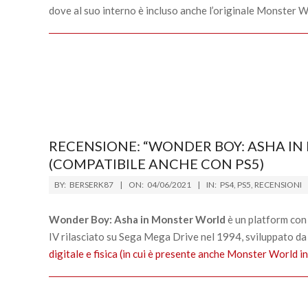
dove al suo interno è incluso anche l’originale Monster W
RECENSIONE: “WONDER BOY: ASHA IN
(COMPATIBILE ANCHE CON PS5)
2021-
BY:
BERSERK87
ON:
04/06/2021
IN:
PS4
,
PS5
,
RECENSIONI
06-
04
Wonder Boy: Asha in Monster World
è un platform con
IV rilasciato su Sega Mega Drive nel 1994, sviluppat
digitale e fisica (in cui è presente anche Monster World i