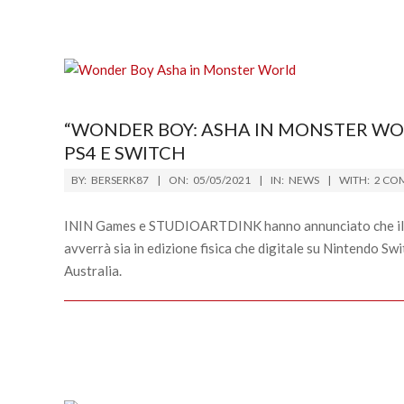
“WONDER BOY: ASHA IN MONSTER WOR
PS4 E SWITCH
2021-
BY:
BERSERK87
ON:
05/05/2021
IN:
NEWS
WITH:
2 CO
05-
05
ININ Games e STUDIOARTDINK hanno annunciato che il ri
avverrà sia in edizione fisica che digitale su Nintendo S
Australia.