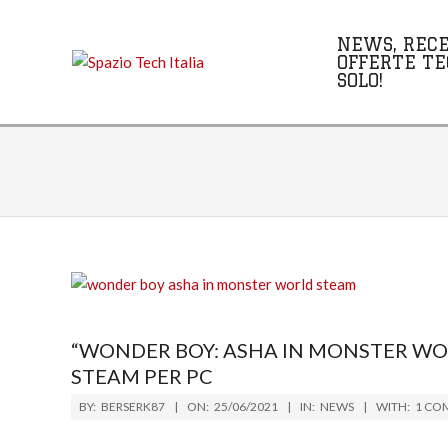
Skip
to
NEWS, RECE
content
OFFERTE TE
SOLO!
“WONDER BOY: ASHA IN MONSTER WOR
STEAM PER PC
2021-
BY:
BERSERK87
ON:
25/06/2021
IN:
NEWS
WITH:
1 CO
06-