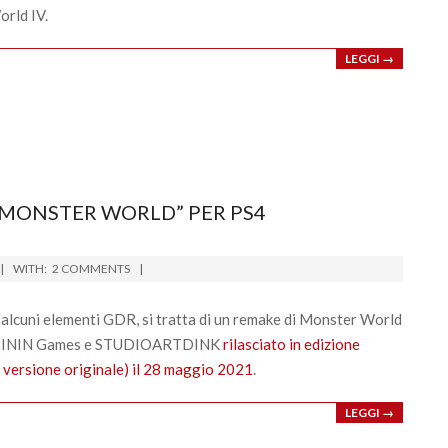
orld IV.
LEGGI →
 MONSTER WORLD” PER PS4
WITH:
2 COMMENTS
 alcuni elementi GDR, si tratta di un remake di Monster World
o da ININ Games e STUDIOARTDINK
rilasciato in edizione
n versione originale) il 28 maggio 2021
.
LEGGI →