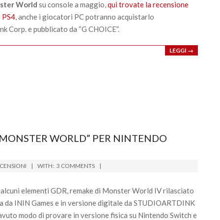
ster World
su console a maggio,
qui trovate la recensione
e PS4
, anche i giocatori PC potranno acquistarlo
ink Corp. e pubblicato da “G CHOICE”.
LEGGI →
N MONSTER WORLD” PER NINTENDO
CENSIONI
WITH:
3 COMMENTS
 alcuni elementi GDR, remake di Monster World IV rilasciato
sica da ININ Games e in versione digitale da STUDIOARTDINK
 avuto modo di provare in versione fisica su Nintendo Switch e