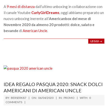
15
A
9 mesi di distanza
dall’ultimo unboxing in collaborazione con
il canale Youtube
CurlyGirlDreams
, oggi abbiamo preparato un
nuovo unboxing inerente all’
Americanbox del mese di
Novembre 2020 da almeno 20 prodotti: dolce, salato e
bevande
di
American Uncle
.
LEGGI →
IDEA REGALO PASQUA 2020: SNACK DOLCI
AMERICANI DI AMERICAN UNCLE
2020-
BY:
BERSERK87
ON:
06/04/2020
IN:
PROMO
WITH:
0
04-
COMMENTS