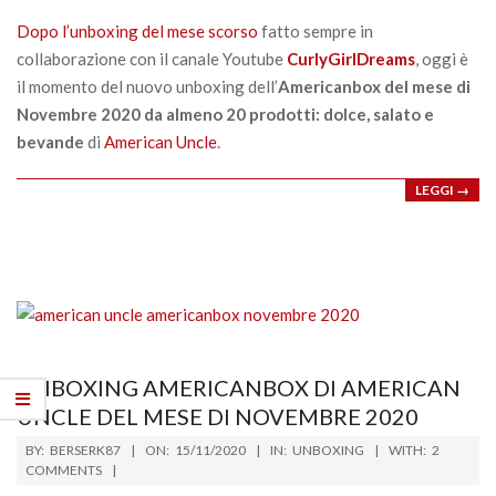
14
Dopo l’unboxing del mese scorso
fatto sempre in
collaborazione con il canale Youtube
CurlyGirlDreams
, oggi è
il momento del nuovo unboxing dell’
Americanbox del mese di
Novembre 2020 da almeno 20 prodotti: dolce, salato e
bevande
di
American Uncle
.
LEGGI →
UNBOXING AMERICANBOX DI AMERICAN
UNCLE DEL MESE DI NOVEMBRE 2020
2020-
BY:
BERSERK87
ON:
15/11/2020
IN:
UNBOXING
WITH:
2
11-
COMMENTS