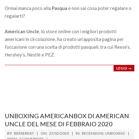
06
Ormai manca poco alla
Pasqua
e non sai cosa poter regalare o
regalarti?
American Uncle
, lo store online con i migliori prodotti
americani in circolazione, ha creato un’apposita pagina per
l’occasione con una scelta di prodotti pasquali, tra cui Reese’s,
Hershey’s, Nestlé e PEZ.
LEGGI →
UNBOXING AMERICANBOX DI AMERICAN
UNCLE DEL MESE DI FEBBRAIO 2020
2020-
BY:
BERSERK87
ON:
25/02/2020
IN:
RECENSIONI
,
UNBOXING
02-
WITH:
2 COMMENTS