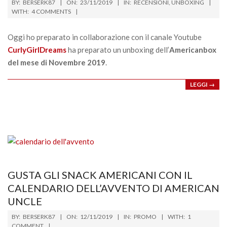
BY:
BERSERK87
ON:
23/11/2019
IN:
RECENSIONI
,
UNBOXING
11-
WITH:
4 COMMENTS
23
Oggi ho preparato in collaborazione con il canale Youtube
CurlyGirlDreams
ha preparato un unboxing dell’
Americanbox
del mese di Novembre 2019
.
LEGGI →
GUSTA GLI SNACK AMERICANI CON IL
CALENDARIO DELL’AVVENTO DI AMERICAN
UNCLE
2019-
BY:
BERSERK87
ON:
12/11/2019
IN:
PROMO
WITH:
1
11-
COMMENT