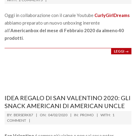
25
Oggi in collaborazione con il canale Youtube
CurlyGirlDreams
abbiamo preparato un nuovo unboxing inerente
all’
Americanbox del mese di Febbraio 2020 da almeno 40
prodotti
.
LEGGI →
IDEA REGALO DI SAN VALENTINO 2020: GLI
SNACK AMERICANI DI AMERICAN UNCLE
2020-
BY:
BERSERK87
ON:
04/02/2020
IN:
PROMO
WITH:
1
02-
COMMENT
04
San Valentino
é sempre piú vicino e non sai cosa poter