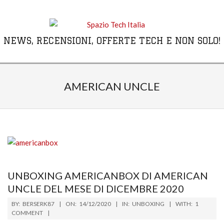
Skip
to
content
NEWS, RECENSIONI, OFFERTE TECH E NON SOLO!
Primary
Navigation
AMERICAN UNCLE
Menu
UNBOXING AMERICANBOX DI AMERICAN
UNCLE DEL MESE DI DICEMBRE 2020
2020-
BY:
BERSERK87
ON:
14/12/2020
IN:
UNBOXING
WITH:
1
12-
COMMENT