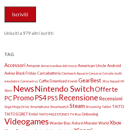
mail
Iscriviti
Unisciti a 979 altri iscritti
TAG
Accessori
American Uncle
Amazon
Android
Americanbox del mese
Aukey
Black Friday
Caricabatteria
Clockwork Aquario
Concorso
Console multi
GearBest
Cuffie
Download
Eventi
Jitsu Squad
emulatore
Coronavirus
Mi
News
Nintendo Switch
Offerte
Store
Recensione
Promo
PS4
PS5
PC
Recensioni
Steam
TAITO
Smartphone
Smartwatch
Sega Mega Drive
Streaming
Tablet
TAITO EGRET II mini
Unboxing
TAITO MILESTONES
TV Box
Videogames
Xbox
Wonder Boy: Asha in Monster World