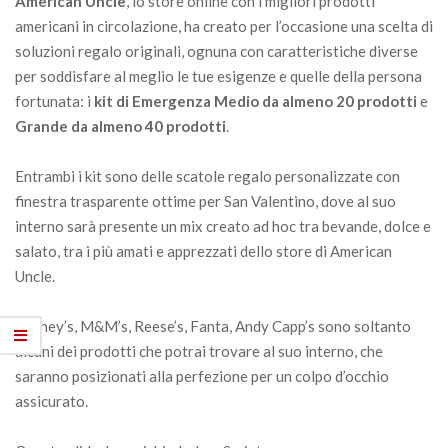
American Uncle
, lo store online con i migliori prodotti
americani in circolazione, ha creato per l’occasione una scelta di
soluzioni regalo originali, ognuna con caratteristiche diverse
per soddisfare al meglio le tue esigenze e quelle della persona
fortunata: i
kit di Emergenza Medio da almeno 20 prodotti
e
Grande da almeno 40 prodotti
.
Entrambi i kit sono delle scatole regalo personalizzate con
finestra trasparente ottime per San Valentino, dove al suo
interno sarà presente un mix creato ad hoc tra bevande, dolce e
salato, tra i più amati e apprezzati dello store di American
Uncle.
Herhey’s, M&M’s, Reese’s, Fanta, Andy Capp’s sono soltanto
alcuni dei prodotti che potrai trovare al suo interno, che
saranno posizionati alla perfezione per un colpo d’occhio
assicurato.