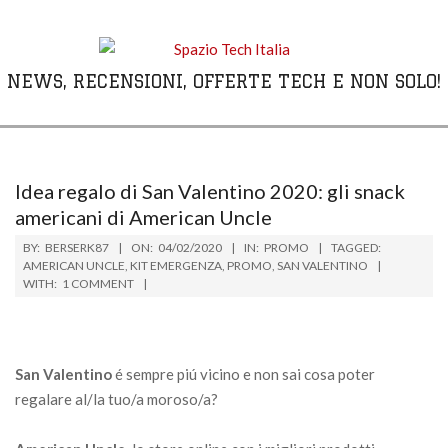
Skip
to
content
NEWS, RECENSIONI, OFFERTE TECH E NON SOLO!
Primary
Navigation
Menu
Idea regalo di San Valentino 2020: gli snack
americani di American Uncle
BY:
BERSERK87
ON:
04/02/2020
IN:
PROMO
TAGGED:
AMERICAN UNCLE
,
KIT EMERGENZA
,
PROMO
,
SAN VALENTINO
WITH:
1 COMMENT
San Valentino
é sempre piú vicino e non sai cosa poter
regalare al/la tuo/a moroso/a?