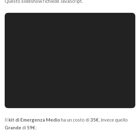
Questo slideshow richiede JavaScript.
Il
kit di Emergenza Medio
ha un costo di
35€
, invece quello
Grande
di
59€
: