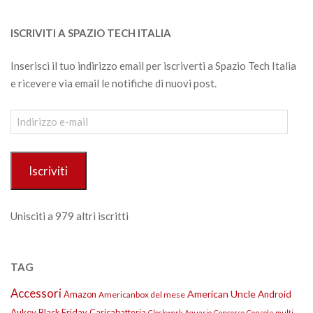
ISCRIVITI A SPAZIO TECH ITALIA
Inserisci il tuo indirizzo email per iscriverti a Spazio Tech Italia
e ricevere via email le notifiche di nuovi post.
Indirizzo
e-
mail
Iscriviti
Unisciti a 979 altri iscritti
TAG
Accessori
American Uncle
Amazon
Android
Americanbox del mese
Aukey
Black Friday
Caricabatteria
Clockwork Aquario
Concorso
Console multi