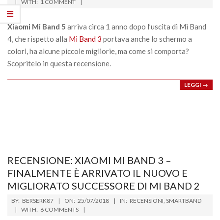
09-
WITH:
1 COMMENT
20
Xiaomi Mi Band 5
arriva circa 1 anno dopo l’uscita di Mi Band
4, che rispetto alla
Mi Band 3
portava anche lo schermo a
colori, ha alcune piccole migliorie, ma come si comporta?
Scopritelo in questa recensione.
LEGGI →
RECENSIONE: XIAOMI MI BAND 3 –
FINALMENTE È ARRIVATO IL NUOVO E
MIGLIORATO SUCCESSORE DI MI BAND 2
2018-
BY:
BERSERK87
ON:
25/07/2018
IN:
RECENSIONI
,
SMARTBAND
07-
WITH:
6 COMMENTS