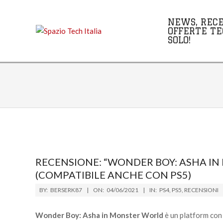
Skip
to
NEWS, RECE
content
OFFERTE TE
SOLO!
RECENSIONE: “WONDER BOY: ASHA IN
(COMPATIBILE ANCHE CON PS5)
2021-
BY:
BERSERK87
ON:
04/06/2021
IN:
PS4
,
PS5
,
RECENSIONI
06-
04
Wonder Boy: Asha in Monster World
è un platform con