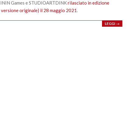
o da ININ Games e STUDIOARTDINK
rilasciato in edizione
n versione originale) il 28 maggio 2021
.
LEGGI →