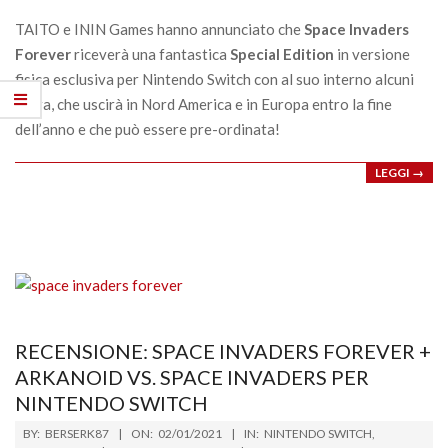
23
TAITO e ININ Games hanno annunciato che
Space Invaders
Forever
riceverà una fantastica
Special Edition
in versione
fisica esclusiva per Nintendo Switch con al suo interno alcuni
extra, che uscirà in Nord America e in Europa entro la fine
dell’anno e che può essere pre-ordinata!
LEGGI →
RECENSIONE: SPACE INVADERS FOREVER +
ARKANOID VS. SPACE INVADERS PER
NINTENDO SWITCH
2021-
BY:
BERSERK87
ON:
02/01/2021
IN:
NINTENDO SWITCH
,