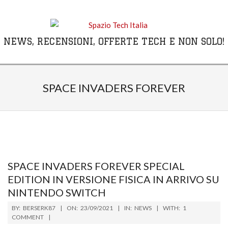
Skip
to
content
NEWS, RECENSIONI, OFFERTE TECH E NON SOLO!
Primary
Navigation
SPACE INVADERS FOREVER
Menu
SPACE INVADERS FOREVER SPECIAL
EDITION IN VERSIONE FISICA IN ARRIVO SU
NINTENDO SWITCH
2021-
BY:
BERSERK87
ON:
23/09/2021
IN:
NEWS
WITH:
1
09-
COMMENT