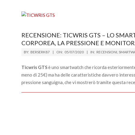
RECENSIONE: TICWRIS GTS – LO SM
CORPOREA, LA PRESSIONE E MONITORA
2020-
BY:
BERSERK87
ON:
05/07/2020
IN:
RECENSIONI
,
SMARTW
07-
05
Ticwris GTS
è uno smartwatch che ricorda esteriormente 
meno di 25€) ma ha delle caratteristiche davvero interes
pressione sanguigna, che vi mostrerò tramite questa rec