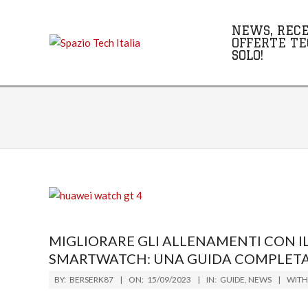
Skip
to
NEWS, RECE
content
OFFERTE TE
SOLO!
MIGLIORARE GLI ALLENAMENTI CON IL
SMARTWATCH: UNA GUIDA COMPLET
2023-
BY:
BERSERK87
ON:
15/09/2023
IN:
GUIDE
,
NEWS
WITH
09-