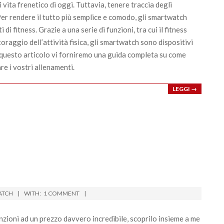
i vita frenetico di oggi. Tuttavia, tenere traccia degli
Per rendere il tutto più semplice e comodo, gli smartwatch
i fitness. Grazie a una serie di funzioni, tra cui il fitness
toraggio dell’attività fisica, gli smartwatch sono dispositivi
n questo articolo vi forniremo una guida completa su come
re i vostri allenamenti.
LEGGI →
ATCH
WITH:
1 COMMENT
ioni ad un prezzo davvero incredibile, scoprilo insieme a me