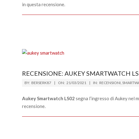
in questa recensione.
RECENSIONE: AUKEY SMARTWATCH LS
2021-
BY:
BERSERK87
ON:
21/03/2021
IN:
RECENSIONI
,
SMARTW
03-
21
Aukey Smartwatch LS02
segna l’ingresso di Aukey nel m
recensione.