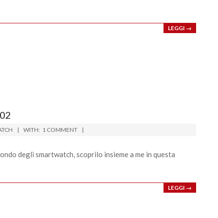
LEGGI →
02
ATCH
WITH:
1 COMMENT
ondo degli smartwatch, scoprilo insieme a me in questa
LEGGI →