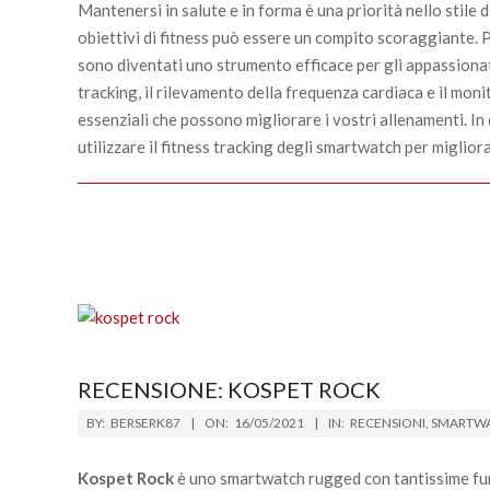
15
Mantenersi in salute e in forma è una priorità nello stile d
obiettivi di fitness può essere un compito scoraggiante. 
sono diventati uno strumento efficace per gli appassionati d
tracking, il rilevamento della frequenza cardiaca e il moni
essenziali che possono migliorare i vostri allenamenti. I
utilizzare il fitness tracking degli smartwatch per migliora
RECENSIONE: KOSPET ROCK
2021-
BY:
BERSERK87
ON:
16/05/2021
IN:
RECENSIONI
,
SMARTW
05-
16
Kospet Rock
è uno smartwatch rugged con tantissime funz