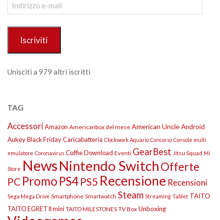
Indirizzo
e-
mail
Iscriviti
Unisciti a 979 altri iscritti
TAG
Accessori
American Uncle
Amazon
Android
Americanbox del mese
Aukey
Black Friday
Caricabatteria
Clockwork Aquario
Concorso
Console multi
GearBest
Cuffie
Download
Eventi
Jitsu Squad
emulatore
Coronavirus
Mi
News
Nintendo Switch
Offerte
Store
Recensione
Promo
PS4
PS5
PC
Recensioni
Steam
TAITO
Smartphone
Smartwatch
Sega Mega Drive
Streaming
Tablet
TAITO EGRET II mini
Unboxing
TAITO MILESTONES
TV Box