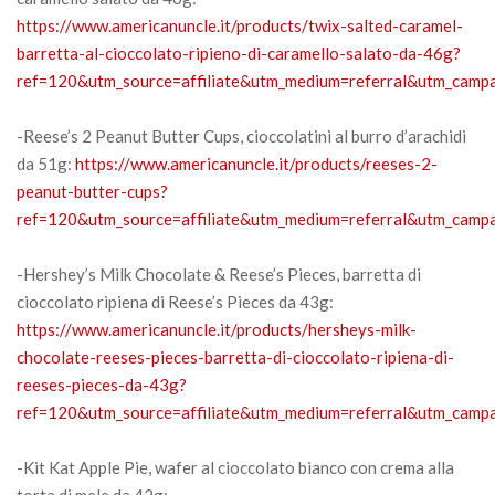
https://www.americanuncle.it/products/twix-salted-caramel-
barretta-al-cioccolato-ripieno-di-caramello-salato-da-46g?
ref=120&utm_source=affiliate&utm_medium=referral&utm_campai
-Reese’s 2 Peanut Butter Cups, cioccolatini al burro d’arachidi
da 51g:
https://www.americanuncle.it/products/reeses-2-
peanut-butter-cups?
ref=120&utm_source=affiliate&utm_medium=referral&utm_campai
-Hershey’s Milk Chocolate & Reese’s Pieces, barretta di
cioccolato ripiena di Reese’s Pieces da 43g:
https://www.americanuncle.it/products/hersheys-milk-
chocolate-reeses-pieces-barretta-di-cioccolato-ripiena-di-
reeses-pieces-da-43g?
ref=120&utm_source=affiliate&utm_medium=referral&utm_campai
-Kit Kat Apple Pie, wafer al cioccolato bianco con crema alla
torta di mele da 42g: