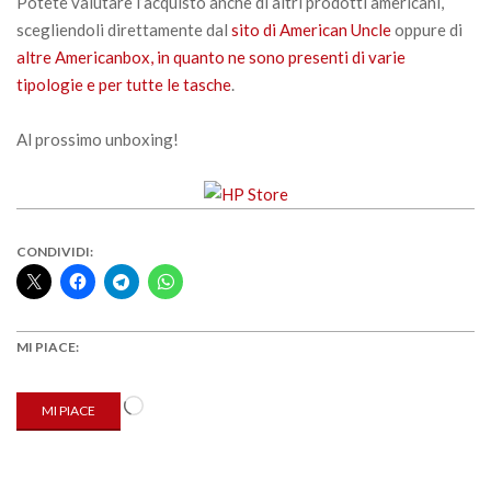
Potete valutare l’acquisto anche di altri prodotti americani,
scegliendoli direttamente dal
sito di American Uncle
oppure di
altre Americanbox, in quanto ne sono presenti di varie
tipologie e per tutte le tasche
.
Al prossimo unboxing!
CONDIVIDI:
MI PIACE:
Caricamento
MI PIACE
in
corso…