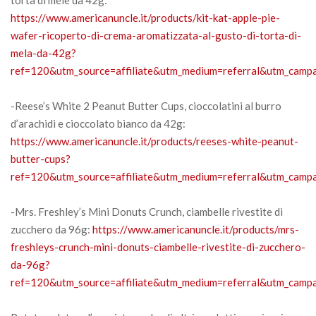
https://www.americanuncle.it/products/kit-kat-apple-pie-
wafer-ricoperto-di-crema-aromatizzata-al-gusto-di-torta-di-
mela-da-42g?
ref=120&utm_source=affiliate&utm_medium=referral&utm_campai
-Reese’s White 2 Peanut Butter Cups, cioccolatini al burro
d’arachidi e cioccolato bianco da 42g:
https://www.americanuncle.it/products/reeses-white-peanut-
butter-cups?
ref=120&utm_source=affiliate&utm_medium=referral&utm_campai
-Mrs. Freshley’s Mini Donuts Crunch, ciambelle rivestite di
zucchero da 96g:
https://www.americanuncle.it/products/mrs-
freshleys-crunch-mini-donuts-ciambelle-rivestite-di-zucchero-
da-96g?
ref=120&utm_source=affiliate&utm_medium=referral&utm_campai