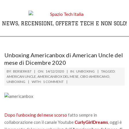
Skip
to
content
NEWS, RECENSIONI, OFFERTE TECH E NON SOLO!
Primary
Navigation
Menu
Unboxing Americanbox di American Uncle del
mese di Dicembre 2020
BY:
BERSERK87
ON:
14/12/2020
IN:
UNBOXING
TAGGED:
AMERICAN UNCLE
,
AMERICANBOX DEL MESE
,
CIBO AMERICANO
,
UNBOXING
WITH:
1 COMMENT
Dopo l’unboxing del mese scorso
fatto sempre in
collaborazione con il canale Youtube
CurlyGirlDreams
, oggi è