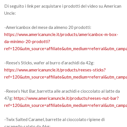
Di seguito i link per acquistare i prodotti del video su American
Uncle:
-Americanbox del mese da almeno 20 prodotti:
https://www.americanuncle.it/products/americanbox-m-box-
da-minimo-20-prodotti?
ref=120&utm_source=affiliate&utm_medium=referral&utm_campai
-Reese’s Sticks, wafer al burro d’arachidi da 42g:
https://www.americanuncle.it/products/reeses-sticks?
ref=120&utm_source=affiliate&utm_medium=referral&utm_campai
-Reese’s Nut Bar, barretta alle arachidi e cioccolato al latte da
47g:
https://www.americanuncle.it/products/reeses-nut-bar?
ref=120&utm_source=affiliate&utm_medium=referral&utm_campai
-Twix Salted Caramel, barrette al cioccolato ripiene di
caramello salato da 46g: