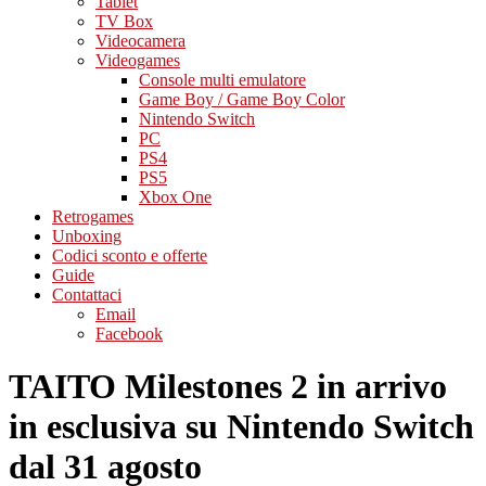
Tablet
TV Box
Videocamera
Videogames
Console multi emulatore
Game Boy / Game Boy Color
Nintendo Switch
PC
PS4
PS5
Xbox One
Retrogames
Unboxing
Codici sconto e offerte
Guide
Contattaci
Email
Facebook
TAITO Milestones 2 in arrivo
in esclusiva su Nintendo Switch
dal 31 agosto