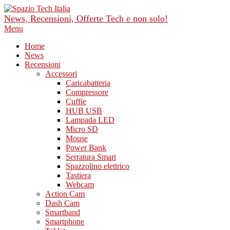
Skip
to
News, Recensioni, Offerte Tech e non solo!
content
Primary
Menu
Navigation
Home
Menu
News
Recensioni
Accessori
Caricabatteria
Compressore
Cuffie
HUB USB
Lampada LED
Micro SD
Mouse
Power Bank
Serratura Smart
Spazzolino elettrico
Tastiera
Webcam
Action Cam
Dash Cam
Smartband
Smartphone