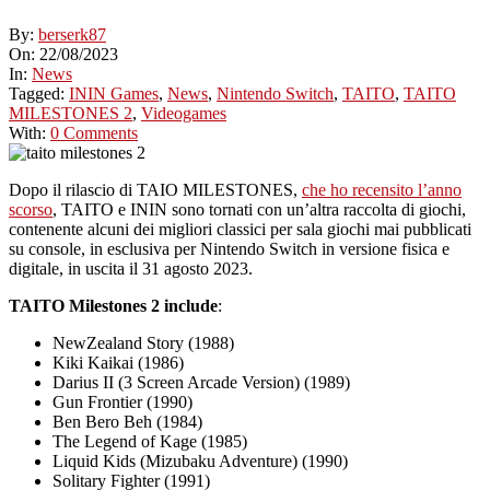
By:
berserk87
On:
22/08/2023
In:
News
Tagged:
ININ Games
,
News
,
Nintendo Switch
,
TAITO
,
TAITO
MILESTONES 2
,
Videogames
With:
0 Comments
Dopo il rilascio di TAIO MILESTONES,
che ho recensito l’anno
scorso
, TAITO e ININ sono tornati con un’altra raccolta di giochi,
contenente alcuni dei migliori classici per sala giochi mai pubblicati
su console, in esclusiva per Nintendo Switch in versione fisica e
digitale, in uscita il 31 agosto 2023.
TAITO Milestones 2 include
:
NewZealand Story (1988)
Kiki Kaikai (1986)
Darius II (3 Screen Arcade Version) (1989)
Gun Frontier (1990)
Ben Bero Beh (1984)
The Legend of Kage (1985)
Liquid Kids (Mizubaku Adventure) (1990)
Solitary Fighter (1991)