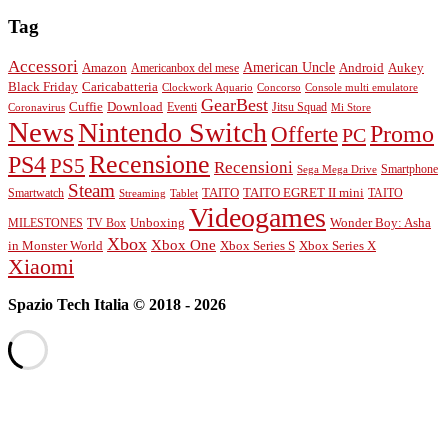
Tag
Accessori
American Uncle
Android
Aukey
Amazon
Americanbox del mese
Black Friday
Caricabatteria
Clockwork Aquario
Concorso
Console multi emulatore
GearBest
Cuffie
Download
Eventi
Jitsu Squad
Coronavirus
Mi Store
News
Nintendo Switch
Promo
Offerte
PC
Recensione
PS4
PS5
Recensioni
Smartphone
Sega Mega Drive
Steam
TAITO
Smartwatch
TAITO EGRET II mini
TAITO
Streaming
Tablet
Videogames
Unboxing
MILESTONES
TV Box
Wonder Boy: Asha
Xbox
Xbox One
Xbox Series S
Xbox Series X
in Monster World
Xiaomi
Spazio Tech Italia © 2018 - 2026