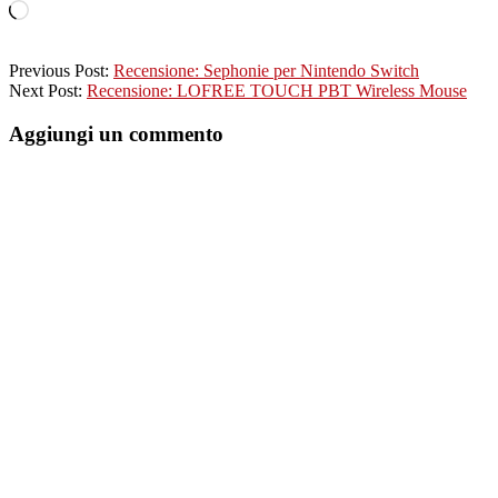
Caricamento
in
corso…
2023-
Previous Post:
Recensione: Sephonie per Nintendo Switch
08-
Next Post:
Recensione: LOFREE TOUCH PBT Wireless Mouse
22
Aggiungi un commento