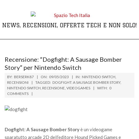
Skip
to
content
NEWS, RECENSIONI, OFFERTE TECH E NON SOLO!
Primary
Navigation
Menu
Recensione: “Dogfight: A Sausage Bomber
Story” per Nintendo Switch
BY:
BERSERK87
ON:
09/05/2023
IN:
NINTENDO SWITCH
,
RECENSIONI
TAGGED:
DOGFIGHT: A SAUSAGE BOMBER STORY
,
NINTENDO SWITCH
,
RECENSIONE
,
VIDEOGAMES
WITH:
0
COMMENTS
Dogfight: A Sausage Bomber Story
è un videogame
sparatutto arcade 2D dell’editore Hound Picked Games e