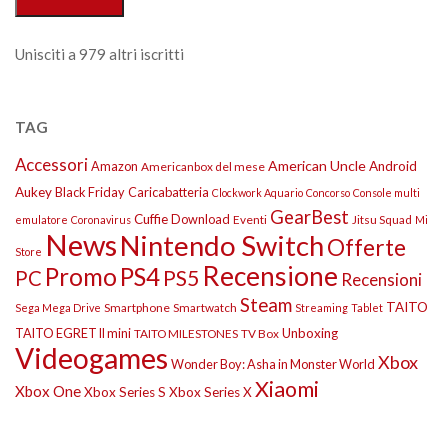
Unisciti a 979 altri iscritti
TAG
Accessori
American Uncle
Amazon
Android
Americanbox del mese
Aukey
Black Friday
Caricabatteria
Clockwork Aquario
Concorso
Console multi
GearBest
Cuffie
Download
Eventi
Jitsu Squad
emulatore
Coronavirus
Mi
News
Nintendo Switch
Offerte
Store
Recensione
Promo
PS4
PS5
PC
Recensioni
Steam
TAITO
Smartphone
Smartwatch
Sega Mega Drive
Streaming
Tablet
TAITO EGRET II mini
Unboxing
TAITO MILESTONES
TV Box
Videogames
Xbox
Wonder Boy: Asha in Monster World
Xiaomi
Xbox One
Xbox Series S
Xbox Series X