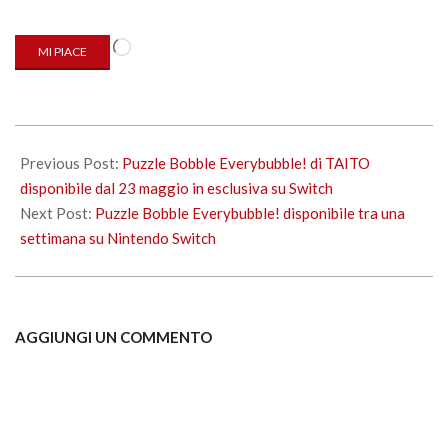
Caricamento
MI PIACE
in
corso…
2023-
05-
Previous Post:
Puzzle Bobble Everybubble! di TAITO
09
disponibile dal 23 maggio in esclusiva su Switch
Next Post:
Puzzle Bobble Everybubble! disponibile tra una
settimana su Nintendo Switch
AGGIUNGI UN COMMENTO