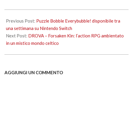
2023-
05-
Previous Post:
Puzzle Bobble Everybubble! disponibile tra
23
una settimana su Nintendo Switch
Next Post:
DROVA – Forsaken Kin: l’action RPG ambientato
in un mistico mondo celtico
AGGIUNGI UN COMMENTO