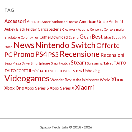
TAG
Accessori
American Uncle
Amazon
Android
Americanbox del mese
Aukey
Black Friday
Caricabatteria
Clockwork Aquario
Concorso
Console multi
GearBest
Cuffie
Download
Eventi
Jitsu Squad
emulatore
Coronavirus
Mi
News
Nintendo Switch
Offerte
Store
Recensione
Promo
PS4
PS5
PC
Recensioni
Steam
TAITO
Smartphone
Smartwatch
Sega Mega Drive
Streaming
Tablet
TAITO EGRET II mini
Unboxing
TAITO MILESTONES
TV Box
Videogames
Xbox
Wonder Boy: Asha in Monster World
Xiaomi
Xbox One
Xbox Series S
Xbox Series X
Spazio Tech Italia © 2018 - 2026