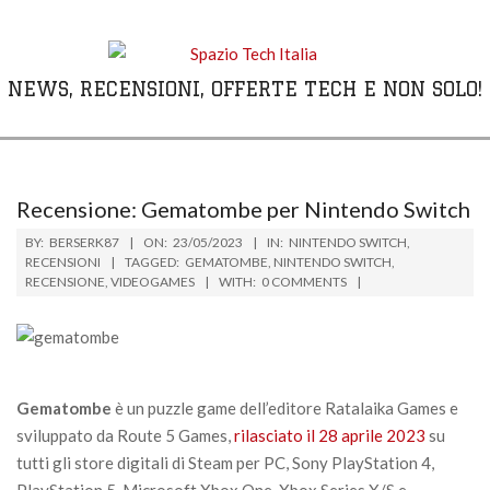
Skip
to
content
NEWS, RECENSIONI, OFFERTE TECH E NON SOLO!
Primary
Navigation
Menu
Recensione: Gematombe per Nintendo Switch
BY:
BERSERK87
ON:
23/05/2023
IN:
NINTENDO SWITCH
,
RECENSIONI
TAGGED:
GEMATOMBE
,
NINTENDO SWITCH
,
RECENSIONE
,
VIDEOGAMES
WITH:
0 COMMENTS
Gematombe
è un puzzle game dell’editore Ratalaika Games e
sviluppato da Route 5 Games,
rilasciato il 28 aprile 2023
su
tutti gli store digitali di Steam per PC, Sony PlayStation 4,
PlayStation 5, Microsoft Xbox One, Xbox Series X/S e