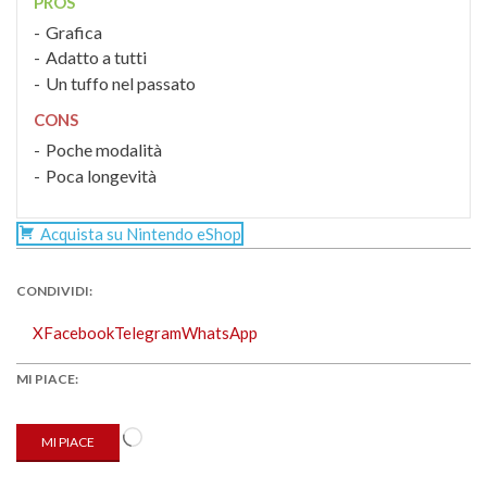
PROS
Grafica
Adatto a tutti
Un tuffo nel passato
CONS
Poche modalità
Poca longevità
Acquista su Nintendo eShop
CONDIVIDI:
X
Facebook
Telegram
WhatsApp
MI PIACE:
Caricamento
MI PIACE
in
corso…