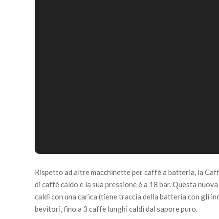
Rispetto ad altre macchinette per caffè a batteria, la C
di caffè caldo e la sua pressione è a 18 bar. Questa nuova
caldi con una carica (tiene traccia della batteria con gli i
bevitori, fino a 3 caffè lunghi caldi dal sapore puro.