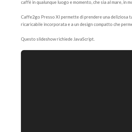
caffè in qualunque luogo e momento, che sia al mare, in mo
Caffe2go Presso XI permette di prendere una deliziosa ta
ricaricabile incorporata e a un design compatto che perme
Questo slideshow richiede JavaScript.