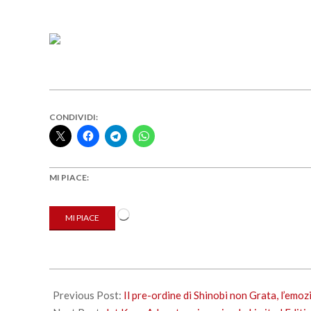
CONDIVIDI:
MI PIACE:
Caricamento
MI PIACE
in
corso…
2023-
02-
Previous Post:
Il pre-ordine di Shinobi non Grata, l’emoz