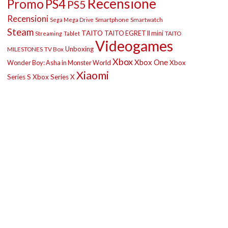
Recensione
Promo
PS4
PS5
Recensioni
Smartphone
Smartwatch
Sega Mega Drive
Steam
TAITO
TAITO EGRET II mini
TAITO
Streaming
Tablet
Videogames
Unboxing
MILESTONES
TV Box
Xbox
Xbox One
Wonder Boy: Asha in Monster World
Xbox
Xiaomi
Series S
Xbox Series X