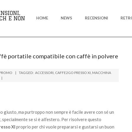
Primary
NSIONI,
Navigation
CH E NON
HOME
NEWS
RECENSIONI
RETR
Menu
fè portatile compatibile con caffè in polvere
PROMO
TAGGED:
ACCESSORI
,
CAFFE2GO PRESSO XI
,
MACCHINA
llo giusto, ma purtroppo non sempre è facile avere con sé un
 specialmente se si è all’estero. Per risolvere questo
resso XI
proprio per chi vuole prepararsi e gustarsi un buon