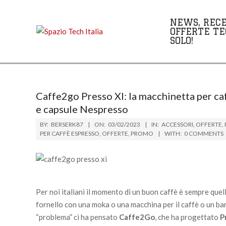
Skip
to
NEWS, RECE
content
OFFERTE TE
SOLO!
Caffe2go Presso XI: la macchinetta per caf
e capsule Nespresso
BY:
BERSERK87
ON:
03/02/2023
IN:
ACCESSORI
,
OFFERTE
,
PER CAFFÈ ESPRESSO
,
OFFERTE
,
PROMO
WITH:
0 COMMENTS
Per noi italiani il momento di un buon caffè è sempre que
fornello con una moka o una macchina per il caffè o un bar,
“problema” ci ha pensato
Caffe2Go
, che ha progettato
P