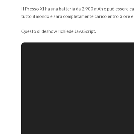
Il Presso XI ha una batteria da 2.900 mAh e può essere ca
tutto il mondo e sarà completamente carico entro 3 ore e 
Questo slideshow richiede JavaScript.