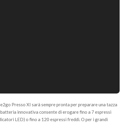
affe2go Presso XI sarà sempre pronta per preparare una tazza
 batteria innovativa consente di erogare fino a 7 espressi
ndicatori LED) o fino a 120 espressi freddi. O per i grandi