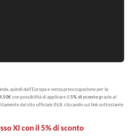
nda, quindi dall’Europa e senza preoccupazione per la
9,50€
con possibilità di applicare il
5% di sconto
grazie al
ttamente dal sito ufficiale (N.B. cliccando sul link sottostante
so XI con il 5% di sconto