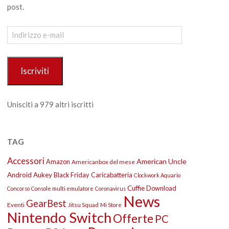
post.
Indirizzo
e-
mail
Iscriviti
Unisciti a 979 altri iscritti
TAG
Accessori
American Uncle
Amazon
Americanbox del mese
Android
Aukey
Black Friday
Caricabatteria
Clockwork Aquario
Cuffie
Download
Concorso
Console multi emulatore
Coronavirus
News
GearBest
Eventi
Jitsu Squad
Mi Store
Nintendo Switch
Offerte
PC