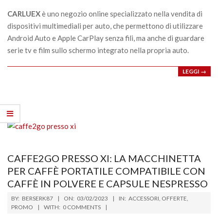
16
CARLUEX
è uno negozio online specializzato nella vendita di
dispositivi multimediali per auto, che permettono di utilizzare
Android Auto e Apple CarPlay senza fili, ma anche di guardare
serie tv e film sullo schermo integrato nella propria auto.
LEGGI →
CAFFE2GO PRESSO XI: LA MACCHINETTA
PER CAFFÈ PORTATILE COMPATIBILE CON
CAFFÈ IN POLVERE E CAPSULE NESPRESSO
2023-
BY:
BERSERK87
ON:
03/02/2023
IN:
ACCESSORI
,
OFFERTE
,
02-
PROMO
WITH:
0 COMMENTS