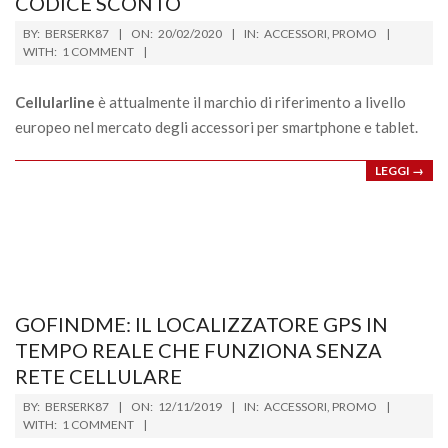
CODICE SCONTO
2020-
BY:
BERSERK87
ON:
20/02/2020
IN:
ACCESSORI
,
PROMO
02-
WITH:
1 COMMENT
20
Cellularline
è attualmente il marchio di riferimento a livello
europeo nel mercato degli accessori per smartphone e tablet.
LEGGI →
GOFINDME: IL LOCALIZZATORE GPS IN
TEMPO REALE CHE FUNZIONA SENZA
RETE CELLULARE
2019-
BY:
BERSERK87
ON:
12/11/2019
IN:
ACCESSORI
,
PROMO
11-
WITH:
1 COMMENT