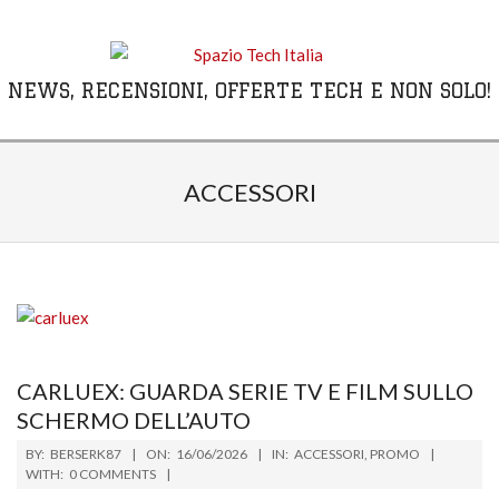
Skip
to
content
NEWS, RECENSIONI, OFFERTE TECH E NON SOLO!
Primary
Navigation
ACCESSORI
Menu
CARLUEX: GUARDA SERIE TV E FILM SULLO
SCHERMO DELL’AUTO
2026-
BY:
BERSERK87
ON:
16/06/2026
IN:
ACCESSORI
,
PROMO
06-
WITH:
0 COMMENTS