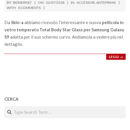
2018-
BY:
BERSERK87
ON:
22/07/2018
IN:
ACCESSORI
,
ANTEPRIMA
07-
WITH:
0 COMMENTS
22
Da
Skin-a
abbiamo ricevuto l’interessante e nuova
pellicola in
vetro temperato Total Body Star Glass per Samsung Galaxy
S9
adatta per il suo schermo curvo. Andiamola a vedere più nel
dettaglio.
LEGGI →
CERCA
Search