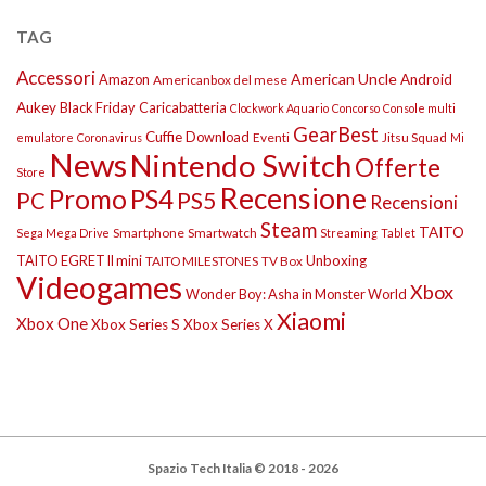
TAG
Accessori
American Uncle
Amazon
Android
Americanbox del mese
Aukey
Black Friday
Caricabatteria
Clockwork Aquario
Concorso
Console multi
GearBest
Cuffie
Download
Eventi
Jitsu Squad
emulatore
Coronavirus
Mi
News
Nintendo Switch
Offerte
Store
Recensione
Promo
PS4
PS5
PC
Recensioni
Steam
TAITO
Smartphone
Smartwatch
Sega Mega Drive
Streaming
Tablet
TAITO EGRET II mini
Unboxing
TAITO MILESTONES
TV Box
Videogames
Xbox
Wonder Boy: Asha in Monster World
Xiaomi
Xbox One
Xbox Series S
Xbox Series X
Spazio Tech Italia © 2018 - 2026