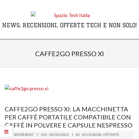
Skip
to
content
NEWS, RECENSIONI, OFFERTE TECH E NON SOLO!
Primary
Navigation
CAFFE2GO PRESSO XI
Menu
CAFFE2GO PRESSO XI: LA MACCHINETTA
PER CAFFÈ PORTATILE COMPATIBILE CON
CAFFÈ IN POLVERE E CAPSULE NESPRESSO
2023-
BY:
BERSERK87
ON:
03/02/2023
IN:
ACCESSORI
,
OFFERTE
,