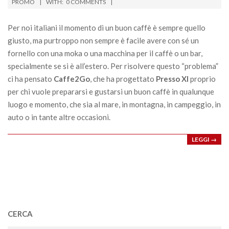
02-
PROMO
WITH:
0 COMMENTS
03
Per noi italiani il momento di un buon caffè è sempre quello
giusto, ma purtroppo non sempre è facile avere con sé un
fornello con una moka o una macchina per il caffè o un bar,
specialmente se si è all’estero. Per risolvere questo “problema”
ci ha pensato
Caffe2Go
, che ha progettato
Presso XI
proprio
per chi vuole prepararsi e gustarsi un buon caffè in qualunque
luogo e momento, che sia al mare, in montagna, in campeggio, in
auto o in tante altre occasioni.
LEGGI →
CERCA