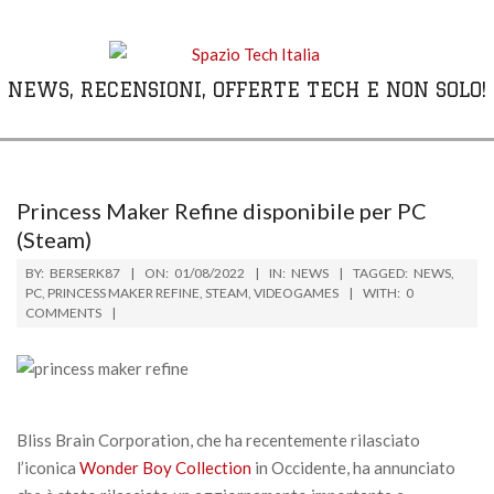
Skip
to
content
NEWS, RECENSIONI, OFFERTE TECH E NON SOLO!
Primary
Navigation
Menu
Princess Maker Refine disponibile per PC
(Steam)
BY:
BERSERK87
ON:
01/08/2022
IN:
NEWS
TAGGED:
NEWS
,
PC
,
PRINCESS MAKER REFINE
,
STEAM
,
VIDEOGAMES
WITH:
0
COMMENTS
Bliss Brain Corporation, che ha recentemente rilasciato
l’iconica
Wonder Boy Collection
in Occidente, ha annunciato