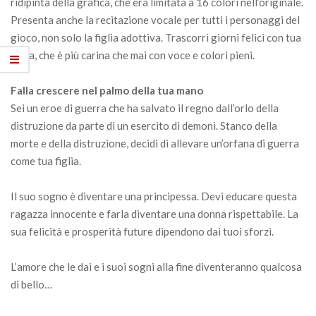
ridipinta della grafica, che era limitata a 16 colori nell’originale.
Presenta anche la recitazione vocale per tutti i personaggi del
gioco, non solo la figlia adottiva. Trascorri giorni felici con tua
figlia, che è più carina che mai con voce e colori pieni.
Falla crescere nel palmo della tua mano
Sei un eroe di guerra che ha salvato il regno dall’orlo della
distruzione da parte di un esercito di demoni. Stanco della
morte e della distruzione, decidi di allevare un’orfana di guerra
come tua figlia.
Il suo sogno è diventare una principessa. Devi educare questa
ragazza innocente e farla diventare una donna rispettabile. La
sua felicità e prosperità future dipendono dai tuoi sforzi.
L’amore che le dai e i suoi sogni alla fine diventeranno qualcosa
di bello…