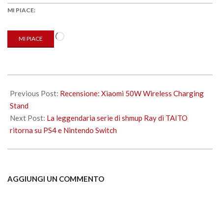
MI PIACE:
Caricamento
MI PIACE
in
corso…
2022-
08-
Previous Post:
Recensione: Xiaomi 50W Wireless Charging
01
Stand
Next Post:
La leggendaria serie di shmup Ray di TAITO
ritorna su PS4 e Nintendo Switch
AGGIUNGI UN COMMENTO