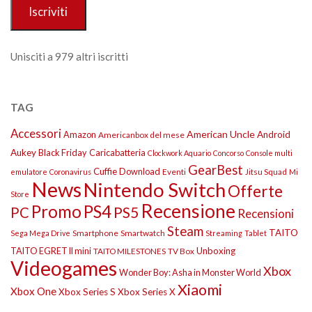
Iscriviti
Unisciti a 979 altri iscritti
TAG
Accessori
American Uncle
Amazon
Android
Americanbox del mese
Aukey
Black Friday
Caricabatteria
Clockwork Aquario
Concorso
Console multi
GearBest
Cuffie
Download
Eventi
Jitsu Squad
emulatore
Coronavirus
Mi
News
Nintendo Switch
Offerte
Store
Recensione
Promo
PS4
PS5
PC
Recensioni
Steam
TAITO
Smartphone
Smartwatch
Sega Mega Drive
Streaming
Tablet
TAITO EGRET II mini
Unboxing
TAITO MILESTONES
TV Box
Videogames
Xbox
Wonder Boy: Asha in Monster World
Xiaomi
Xbox One
Xbox Series S
Xbox Series X