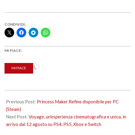
CONDIVIDI:
MI PIACE:
Caricamento
MI PIACE
in
corso…
2022-
08-
Previous Post:
Princess Maker Refine disponibile per PC
02
(Steam)
Next Post:
Voyage, un’esperienza cinematografica e unica, in
arrivo dal 12 agosto su PS4, PS5, Xbox e Switch