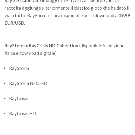
Ray’z Arcade Chronology
di TAITO in Occidente. Questa
raccolta aggiunge ulteriormente il classico gioco che ha dato il
via a tutto, RayForce, e sarà disponibile per il download a
49,99
EUR/USD
.
RayStorm x RayCrisis HD Collection
(disponibile in edizione
fisica e download digitale)
RayStorm
RayStorm NEO HD
RayCrisis
RayCrisis HD