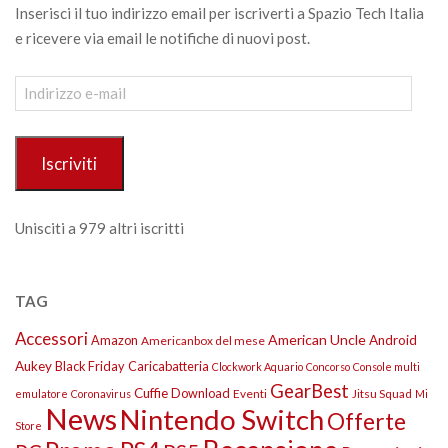
Inserisci il tuo indirizzo email per iscriverti a Spazio Tech Italia
e ricevere via email le notifiche di nuovi post.
Indirizzo
e-
mail
Iscriviti
Unisciti a 979 altri iscritti
TAG
Accessori
American Uncle
Amazon
Android
Americanbox del mese
Aukey
Black Friday
Caricabatteria
Clockwork Aquario
Concorso
Console multi
GearBest
Cuffie
Download
Eventi
Jitsu Squad
emulatore
Coronavirus
Mi
News
Nintendo Switch
Offerte
Store