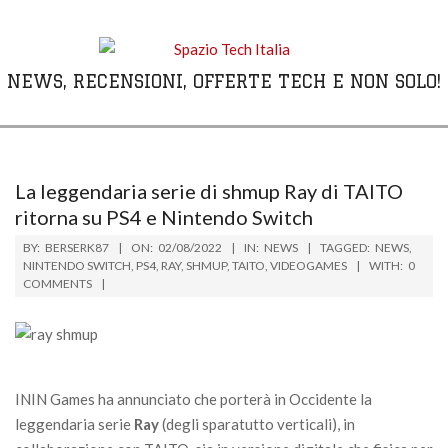
Skip
to
content
NEWS, RECENSIONI, OFFERTE TECH E NON SOLO!
Primary
Navigation
Menu
La leggendaria serie di shmup Ray di TAITO
ritorna su PS4 e Nintendo Switch
BY:
BERSERK87
ON:
02/08/2022
IN:
NEWS
TAGGED:
NEWS
,
NINTENDO SWITCH
,
PS4
,
RAY
,
SHMUP
,
TAITO
,
VIDEOGAMES
WITH:
0
COMMENTS
ININ Games ha annunciato che porterà in Occidente la
leggendaria serie
Ray
(degli sparatutto verticali), in