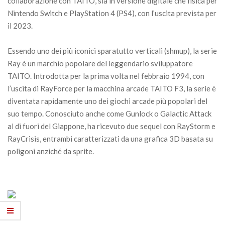
collaborazione con TAITO, sia in versione digitale che fisica per
Nintendo Switch e PlayStation 4 (PS4), con l’uscita prevista per
il 2023.
Essendo uno dei più iconici sparatutto verticali (shmup), la serie
Ray è un marchio popolare del leggendario sviluppatore
TAITO. Introdotta per la prima volta nel febbraio 1994, con
l’uscita di RayForce per la macchina arcade TAITO F3, la serie è
diventata rapidamente uno dei giochi arcade più popolari del
suo tempo. Conosciuto anche come Gunlock o Galactic Attack
al di fuori del Giappone, ha ricevuto due sequel con RayStorm e
RayCrisis, entrambi caratterizzati da una grafica 3D basata su
poligoni anziché da sprite.