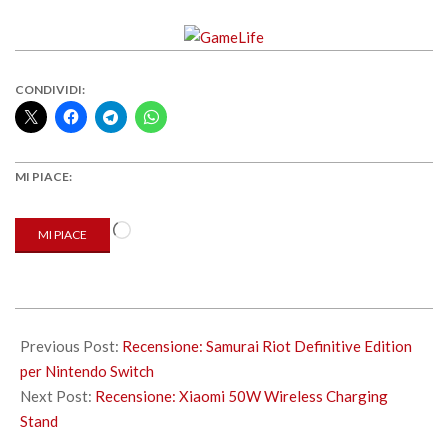
CONDIVIDI:
MI PIACE:
Caricamento
MI PIACE
in
corso…
2022-
07-
Previous Post:
Recensione: Samurai Riot Definitive Edition
21
per Nintendo Switch
Next Post:
Recensione: Xiaomi 50W Wireless Charging
Stand