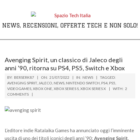
Skip
to
content
NEWS, RECENSIONI, OFFERTE TECH E NON SOLO!
Primary
Navigation
Menu
Avenging Spirit, un classico di Jaleco degli
anni ’90, ritorna su PS4, PS5, Switch e Xbox
BY:
BERSERK87
ON:
21/07/2022
IN:
NEWS
TAGGED:
AVENGING SPIRIT
,
JALECO
,
NEWS
,
NINTENDO SWITCH
,
PS4
,
PS5
,
VIDEOGAMES
,
XBOX ONE
,
XBOX SERIES S
,
XBOX SERIES X
WITH:
2
COMMENTS
L’editore indie Ratalaika Games ha annunciato oggi l’imminente
uscita di uno dei titoli iconici degli anni ’90:
Avenging Spirit
.