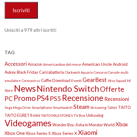
Iscriviti
Unisciti a 979 altri iscritti
TAG
Accessori
American Uncle
Amazon
Android
Americanbox del mese
Aukey
Black Friday
Caricabatteria
Clockwork Aquario
Concorso
Console multi
GearBest
Cuffie
Download
Eventi
Jitsu Squad
emulatore
Coronavirus
Mi
News
Nintendo Switch
Offerte
Store
Recensione
Promo
PS4
PS5
PC
Recensioni
Steam
TAITO
Smartphone
Smartwatch
Sega Mega Drive
Streaming
Tablet
TAITO EGRET II mini
Unboxing
TAITO MILESTONES
TV Box
Videogames
Xbox
Wonder Boy: Asha in Monster World
Xiaomi
Xbox One
Xbox Series S
Xbox Series X