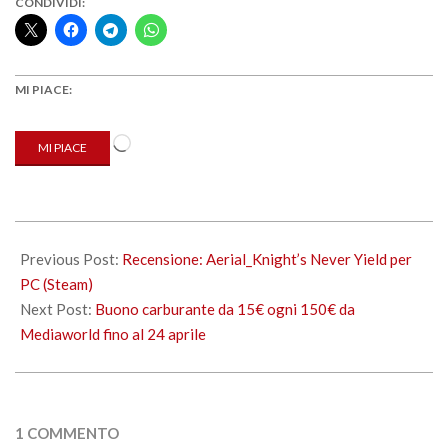
CONDIVIDI:
MI PIACE:
Caricamento
MI PIACE
in
corso…
2022-
04-
Previous Post:
Recensione: Aerial_Knight’s Never Yield per
20
PC (Steam)
Next Post:
Buono carburante da 15€ ogni 150€ da
Mediaworld fino al 24 aprile
1 COMMENTO