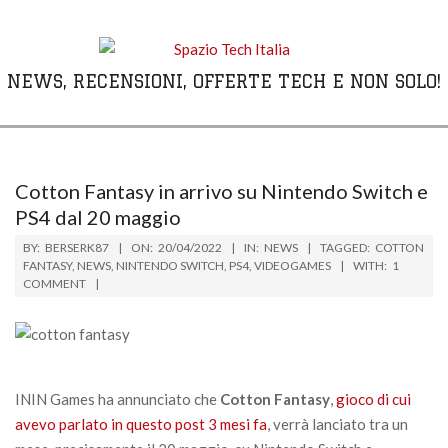
Skip
to
content
NEWS, RECENSIONI, OFFERTE TECH E NON SOLO!
Primary
Navigation
Menu
Cotton Fantasy in arrivo su Nintendo Switch e
PS4 dal 20 maggio
BY:
BERSERK87
ON:
20/04/2022
IN:
NEWS
TAGGED:
COTTON
FANTASY
,
NEWS
,
NINTENDO SWITCH
,
PS4
,
VIDEOGAMES
WITH:
1
COMMENT
ININ Games ha annunciato che
Cotton Fantasy
,
gioco di cui
avevo parlato in questo post 3 mesi fa
, verrà lanciato tra un