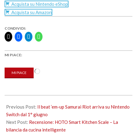
Acquista su Nintendo eShop
Acquista su Amazon
CONDIVIDI:
MI PIACE:
Caricamento
MI PIACE
in
corso…
2022-
06-
Previous Post:
Il beat ‘em-up Samurai Riot arriva su Nintendo
15
Switch dal 1° giugno
Next Post:
Recensione: HOTO Smart Kitchen Scale – La
bilancia da cucina intelligente