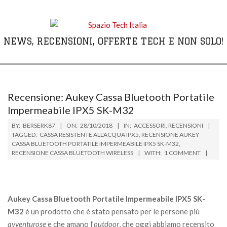
Skip
to
content
NEWS, RECENSIONI, OFFERTE TECH E NON SOLO!
Primary
Navigation
Menu
Recensione: Aukey Cassa Bluetooth Portatile
Impermeabile IPX5 SK-M32
BY:
BERSERK87
ON:
28/10/2018
IN:
ACCESSORI
,
RECENSIONI
TAGGED:
CASSA RESISTENTE ALL'ACQUA IPX5
,
RECENSIONE AUKEY
CASSA BLUETOOTH PORTATILE IMPERMEABILE IPX5 SK-M32
,
RECENSIONE CASSA BLUETOOTH WIRELESS
WITH:
1 COMMENT
Aukey Cassa Bluetooth Portatile Impermeabile IPX5 SK-
M32
è un prodotto che è stato pensato per le persone più
avventurose
e che amano l’
outdoor
, che oggi abbiamo recensito