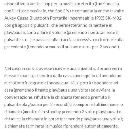
dispositivo tramite l’app per la musica preferita (funziona sia
con il lettore musicale, che Spotify) e comandarla anche tramite
Aukey Cassa Bluetooth Portatile Impermeabile IPX5 SK-M32
con gli appositi pulsanti, che permetteranno di mettere in
play/pausa, controllare il volume (premendo ripetutamente il
pulsante + o -) e passare alla traccia successiva o ritornare alla
precedente (tenendo premuto il pulsante + o – per 2 secondi).
Nel caso in cui si dovesse ricevere una chiamata, il brano verrà
messo in pausa, si sentirà dalla cassa uno squillo ed avendo un
microfono integrato di buona qualità, si potrà rispondere ad
essa (premendo il tasto play/pausa una volta) ed avviare la
conversazione, rifiutare la chiamata (tenendo premuto il
pulsante play/pausa per 2 secondi), ricomporre l’ultimo numero
chiamato (mentre è in standby premendo 2 volte play/pausa) e
chiudere la chiamata in corso (premendo play/pausa una volta);
a chiamata terminata la musica riprenderà automaticamente.