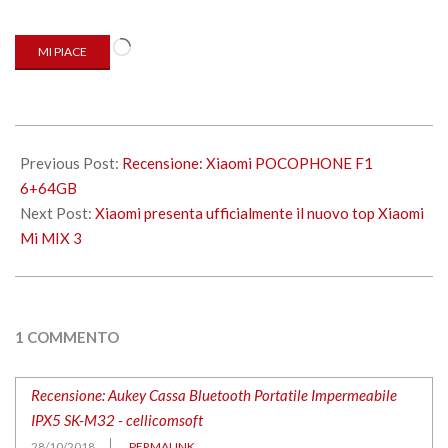
Caricamento
MI PIACE
in
corso…
2018-
10-
Previous Post:
Recensione: Xiaomi POCOPHONE F1
28
6+64GB
Next Post:
Xiaomi presenta ufficialmente il nuovo top Xiaomi
Mi MIX 3
1 COMMENTO
Recensione: Aukey Cassa Bluetooth Portatile Impermeabile
IPX5 SK-M32 - cellicomsoft
28/10/2018
PERMALINK