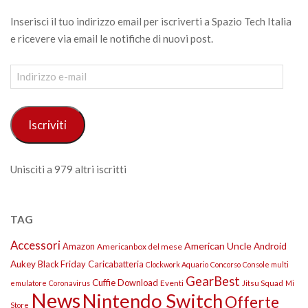
Inserisci il tuo indirizzo email per iscriverti a Spazio Tech Italia
e ricevere via email le notifiche di nuovi post.
Indirizzo
e-
mail
Iscriviti
Unisciti a 979 altri iscritti
TAG
Accessori
American Uncle
Amazon
Android
Americanbox del mese
Aukey
Black Friday
Caricabatteria
Clockwork Aquario
Concorso
Console multi
GearBest
Cuffie
Download
Eventi
Jitsu Squad
emulatore
Coronavirus
Mi
News
Nintendo Switch
Offerte
Store