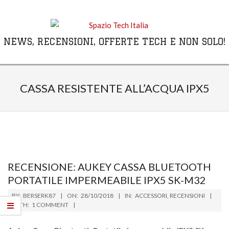
Skip
to
content
NEWS, RECENSIONI, OFFERTE TECH E NON SOLO!
Primary
Navigation
CASSA RESISTENTE ALL’ACQUA IPX5
Menu
RECENSIONE: AUKEY CASSA BLUETOOTH
PORTATILE IMPERMEABILE IPX5 SK-M32
2018-
BY:
BERSERK87
ON:
28/10/2018
IN:
ACCESSORI
,
RECENSIONI
10-
WITH:
1 COMMENT
28