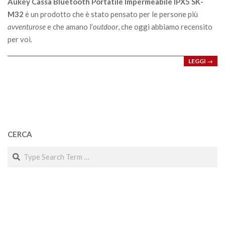
Aukey Cassa Bluetooth Portatile Impermeabile IPX5 SK-
M32
è un prodotto che è stato pensato per le persone più
avventurose
e che amano l’
outdoor
, che oggi abbiamo recensito
per voi.
LEGGI →
CERCA
Search