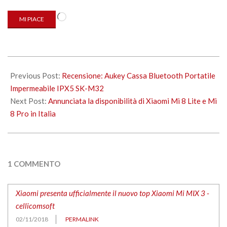
Caricamento
MI PIACE
in
corso…
2018-
11-
Previous Post:
Recensione: Aukey Cassa Bluetooth Portatile
02
Impermeabile IPX5 SK-M32
Next Post:
Annunciata la disponibilità di Xiaomi Mi 8 Lite e Mi
8 Pro in Italia
1 COMMENTO
Xiaomi presenta ufficialmente il nuovo top Xiaomi Mi MIX 3 -
cellicomsoft
02/11/2018
PERMALINK