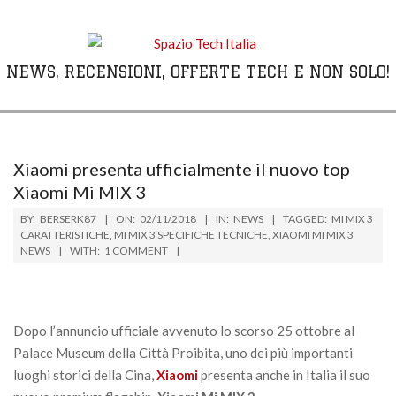
Skip
to
content
NEWS, RECENSIONI, OFFERTE TECH E NON SOLO!
Primary
Navigation
Menu
Xiaomi presenta ufficialmente il nuovo top
Xiaomi Mi MIX 3
BY:
BERSERK87
ON:
02/11/2018
IN:
NEWS
TAGGED:
MI MIX 3
CARATTERISTICHE
,
MI MIX 3 SPECIFICHE TECNICHE
,
XIAOMI MI MIX 3
NEWS
WITH:
1 COMMENT
Dopo l’annuncio ufficiale avvenuto lo scorso 25 ottobre al
Palace Museum della Città Proibita, uno dei più importanti
luoghi storici della Cina,
Xiaomi
presenta anche in Italia il suo