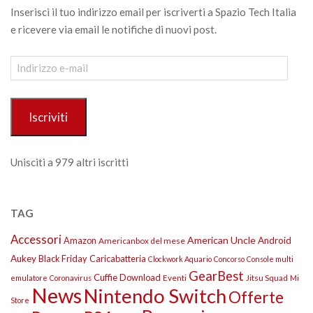
Inserisci il tuo indirizzo email per iscriverti a Spazio Tech Italia
e ricevere via email le notifiche di nuovi post.
Indirizzo
e-
mail
Iscriviti
Unisciti a 979 altri iscritti
TAG
Accessori
American Uncle
Amazon
Android
Americanbox del mese
Aukey
Black Friday
Caricabatteria
Clockwork Aquario
Concorso
Console multi
GearBest
Cuffie
Download
Eventi
Jitsu Squad
emulatore
Coronavirus
Mi
News
Nintendo Switch
Offerte
Store