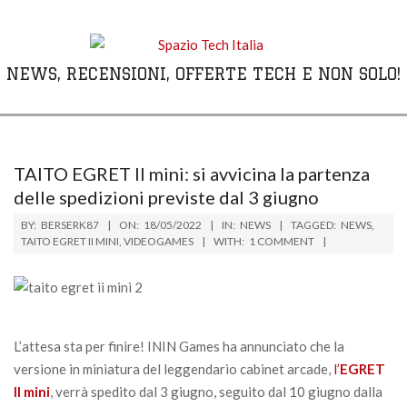
Skip
to
content
NEWS, RECENSIONI, OFFERTE TECH E NON SOLO!
Primary
Navigation
Menu
TAITO EGRET II mini: si avvicina la partenza
delle spedizioni previste dal 3 giugno
BY:
BERSERK87
ON:
18/05/2022
IN:
NEWS
TAGGED:
NEWS
,
TAITO EGRET II MINI
,
VIDEOGAMES
WITH:
1 COMMENT
L’attesa sta per finire! ININ Games ha annunciato che la
versione in miniatura del leggendario cabinet arcade,
l’
EGRET
II mini
, verrà spedito dal 3 giugno, seguito dal 10 giugno dalla