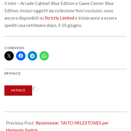
II mini – Arcade Cabinet Blue Edition e Game Center Blue
Edition, inclusi oggetti da collezione fisici esclusivi, sono
ancora disponibili su
Strictly Limited
e inizieranno a essere
spediti una settimana dopo, il 10 giugno.
CONDIVIDI:
MI PIACE:
Caricamento
MI PIACE
in
corso…
2022-
05-
Previous Post:
Recensione: TAITO MILESTONES per
18
Nintendo Switch