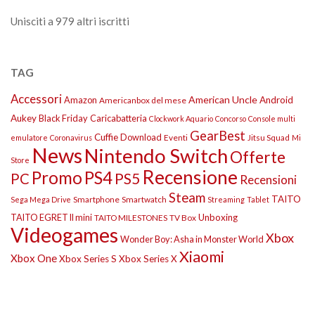
Unisciti a 979 altri iscritti
TAG
Accessori
American Uncle
Amazon
Android
Americanbox del mese
Aukey
Black Friday
Caricabatteria
Clockwork Aquario
Concorso
Console multi
GearBest
Cuffie
Download
Eventi
Jitsu Squad
emulatore
Coronavirus
Mi
News
Nintendo Switch
Offerte
Store
Recensione
Promo
PS4
PS5
PC
Recensioni
Steam
TAITO
Smartphone
Smartwatch
Sega Mega Drive
Streaming
Tablet
TAITO EGRET II mini
Unboxing
TAITO MILESTONES
TV Box
Videogames
Xbox
Wonder Boy: Asha in Monster World
Xiaomi
Xbox One
Xbox Series S
Xbox Series X