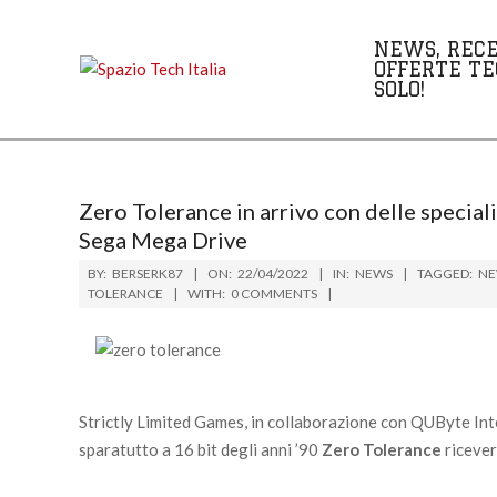
Skip
to
NEWS, RECE
content
OFFERTE TE
SOLO!
Zero Tolerance in arrivo con delle special
Sega Mega Drive
BY:
BERSERK87
ON:
22/04/2022
IN:
NEWS
TAGGED:
NE
TOLERANCE
WITH:
0 COMMENTS
Strictly Limited Games, in collaborazione con QUByte Inte
sparatutto a 16 bit degli anni ’90
Zero Tolerance
ricever