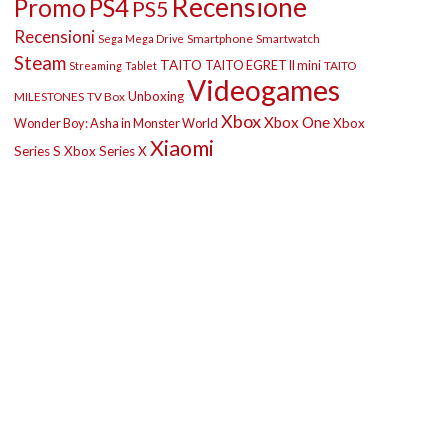
Recensione
Promo
PS4
PS5
Recensioni
Smartphone
Smartwatch
Sega Mega Drive
Steam
TAITO
TAITO EGRET II mini
TAITO
Streaming
Tablet
Videogames
Unboxing
MILESTONES
TV Box
Xbox
Xbox One
Wonder Boy: Asha in Monster World
Xbox
Xiaomi
Series S
Xbox Series X