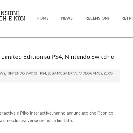
Primary
NSIONI,
Navigation
CH E NON
HOME
NEWS
RECENSIONI
RETR
Menu
i Limited Edition su PS4, Nintendo Switch e
WS
,
NINTENDO SWITCH
,
PS4
,
SEGA MEGA DRIVE
,
VIDEOGAMES
,
ZERO
ractive e Piko Interactive, hanno annunciato che l’iconico
à un’esclusiva versione fisica limitata.