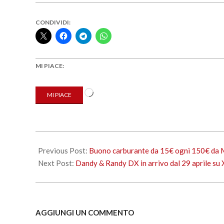
CONDIVIDI:
MI PIACE:
Caricamento
MI PIACE
in
corso…
2022-
04-
Previous Post:
Buono carburante da 15€ ogni 150€ da Me
22
Next Post:
Dandy & Randy DX in arrivo dal 29 aprile su 
AGGIUNGI UN COMMENTO