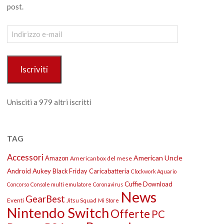
post.
Indirizzo
e-
mail
Iscriviti
Unisciti a 979 altri iscritti
TAG
Accessori
American Uncle
Amazon
Americanbox del mese
Android
Aukey
Black Friday
Caricabatteria
Clockwork Aquario
Cuffie
Download
Concorso
Console multi emulatore
Coronavirus
News
GearBest
Eventi
Jitsu Squad
Mi Store
Nintendo Switch
Offerte
PC