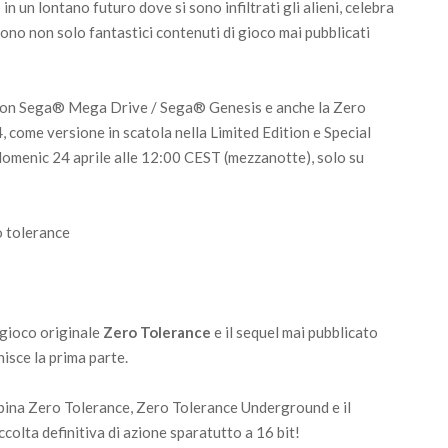
 un lontano futuro dove si sono infiltrati gli alieni, celebra
dono non solo fantastici contenuti di gioco mai pubblicati
i con Sega® Mega Drive / Sega® Genesis e anche la Zero
 come versione in scatola nella Limited Edition e Special
a domenic 24 aprile alle 12:00 CEST (mezzanotte), solo su
 gioco originale
Zero Tolerance
e il sequel mai pubblicato
nisce la prima parte.
ina Zero Tolerance, Zero Tolerance Underground e il
colta definitiva di azione sparatutto a 16 bit!