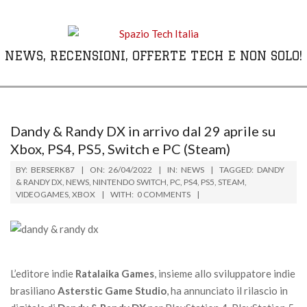
Skip
to
content
NEWS, RECENSIONI, OFFERTE TECH E NON SOLO!
Primary
Navigation
Menu
Dandy & Randy DX in arrivo dal 29 aprile su
Xbox, PS4, PS5, Switch e PC (Steam)
BY:
BERSERK87
ON:
26/04/2022
IN:
NEWS
TAGGED:
DANDY
& RANDY DX
,
NEWS
,
NINTENDO SWITCH
,
PC
,
PS4
,
PS5
,
STEAM
,
VIDEOGAMES
,
XBOX
WITH:
0 COMMENTS
L’editore indie
Ratalaika Games
, insieme allo sviluppatore indie
brasiliano
Asterstic Game Studio
, ha annunciato il rilascio in