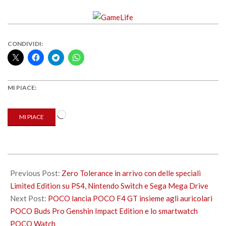
CONDIVIDI:
MI PIACE:
Caricamento
MI PIACE
in
corso…
2022-
04-
Previous Post:
Zero Tolerance in arrivo con delle speciali
26
Limited Edition su PS4, Nintendo Switch e Sega Mega Drive
Next Post:
POCO lancia POCO F4 GT insieme agli auricolari
POCO Buds Pro Genshin Impact Edition e lo smartwatch
POCO Watch