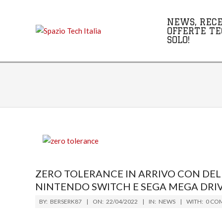
Skip
to
NEWS, RECE
content
OFFERTE TE
SOLO!
ZERO TOLERANCE IN ARRIVO CON DELLE
NINTENDO SWITCH E SEGA MEGA DRI
2022-
BY:
BERSERK87
ON:
22/04/2022
IN:
NEWS
WITH:
0 CO
04-