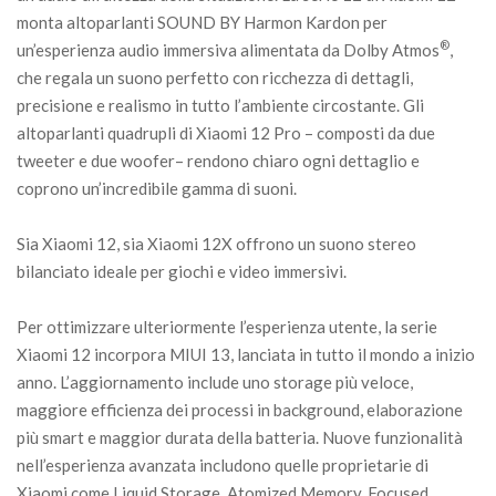
monta altoparlanti SOUND BY Harmon Kardon per
®
un’esperienza audio immersiva alimentata da Dolby Atmos
,
che regala un suono perfetto con ricchezza di dettagli,
precisione e realismo in tutto l’ambiente circostante. Gli
altoparlanti quadrupli di Xiaomi 12 Pro – composti da due
tweeter e due woofer– rendono chiaro ogni dettaglio e
coprono un’incredibile gamma di suoni.
Sia Xiaomi 12, sia Xiaomi 12X offrono un suono stereo
bilanciato ideale per giochi e video immersivi.
Per ottimizzare ulteriormente l’esperienza utente, la serie
Xiaomi 12 incorpora MIUI 13, lanciata in tutto il mondo a inizio
anno. L’aggiornamento include uno storage più veloce,
maggiore efficienza dei processi in background, elaborazione
più smart e maggior durata della batteria. Nuove funzionalità
nell’esperienza avanzata includono quelle proprietarie di
Xiaomi come Liquid Storage, Atomized Memory, Focused