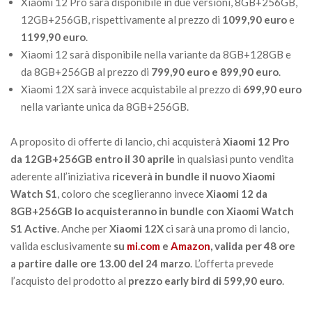
Xiaomi 12 Pro sarà disponibile in due versioni, 8GB+256GB,
12GB+256GB, rispettivamente al prezzo di
1099,90 euro
e
1199,90 euro
.
Xiaomi 12 sarà disponibile nella variante da 8GB+128GB e
da 8GB+256GB al prezzo di
799,90 euro e 899,90 euro
.
Xiaomi 12X sarà invece acquistabile al prezzo di
699,90 euro
nella variante unica da 8GB+256GB.
A proposito di offerte di lancio, chi acquisterà
Xiaomi 12 Pro
da 12GB+256GB entro il 30 aprile
in qualsiasi punto vendita
aderente all’iniziativa
riceverà in bundle il nuovo Xiaomi
Watch S1
, coloro che sceglieranno invece
Xiaomi 12 da
8GB+256GB lo acquisteranno in bundle con Xiaomi Watch
S1 Active
. Anche per
Xiaomi 12X
ci sarà una promo di lancio,
valida esclusivamente
su
mi.com
e
Amazon
, valida per 48 ore
a partire dalle ore 13.00 del 24 marzo
. L’offerta prevede
l’acquisto del prodotto al
prezzo early bird di 599,90 euro
.