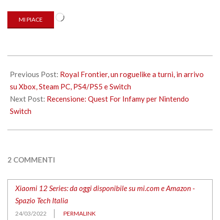
Caricamento
MI PIACE
in
corso…
2022-
03-
Previous Post:
Royal Frontier, un roguelike a turni, in arrivo
15
su Xbox, Steam PC, PS4/PS5 e Switch
Next Post:
Recensione: Quest For Infamy per Nintendo
Switch
2 COMMENTI
Xiaomi 12 Series: da oggi disponibile su mi.com e Amazon -
Spazio Tech Italia
24/03/2022
PERMALINK