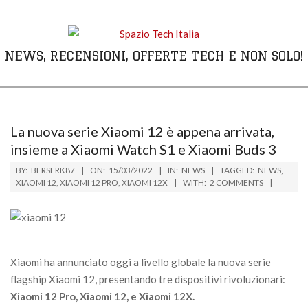
Skip
to
content
NEWS, RECENSIONI, OFFERTE TECH E NON SOLO!
Primary
Navigation
Menu
La nuova serie Xiaomi 12 è appena arrivata,
insieme a Xiaomi Watch S1 e Xiaomi Buds 3
BY:
BERSERK87
ON:
15/03/2022
IN:
NEWS
TAGGED:
NEWS
,
XIAOMI 12
,
XIAOMI 12 PRO
,
XIAOMI 12X
WITH:
2 COMMENTS
Xiaomi ha annunciato oggi a livello globale la nuova serie
flagship Xiaomi 12, presentando tre dispositivi rivoluzionari:
Xiaomi 12 Pro, Xiaomi 12, e Xiaomi 12X.