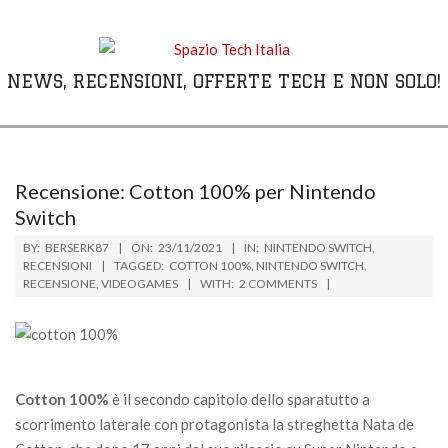
Skip
to
content
NEWS, RECENSIONI, OFFERTE TECH E NON SOLO!
Primary
Navigation
Menu
Recensione: Cotton 100% per Nintendo
Switch
BY:
BERSERK87
ON:
23/11/2021
IN:
NINTENDO SWITCH
,
RECENSIONI
TAGGED:
COTTON 100%
,
NINTENDO SWITCH
,
RECENSIONE
,
VIDEOGAMES
WITH:
2 COMMENTS
Cotton 100%
è il secondo capitolo dello sparatutto a
scorrimento laterale con protagonista la streghetta Nata de