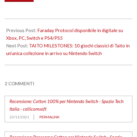
in
corso…
2021-
11-
Previous Post:
Faraday Protocol disponibile in digitale su
23
Xbox, PC, Switch e PS4/PS5
Next Post:
TAITO MILESTONES: 10 giochi classici di Taito in
un’unica collezione in arrivo su Nintendo Switch
2 COMMENTI
Recensione: Cotton 100% per Nintendo Switch - Spazio Tech
Italia - cellicomsoft
23/11/2021
PERMALINK
Recensione: Panorama Cotton per Nintendo Switch - Spazio