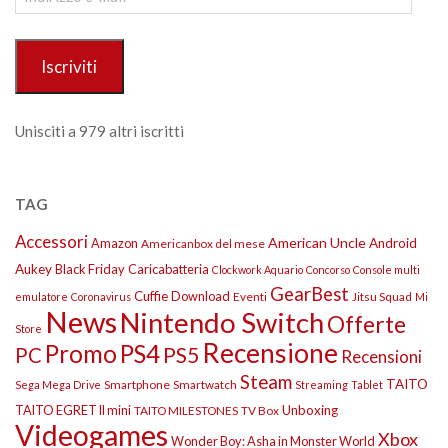
e-
mail
Iscriviti
Unisciti a 979 altri iscritti
TAG
Accessori
American Uncle
Amazon
Android
Americanbox del mese
Aukey
Black Friday
Caricabatteria
Clockwork Aquario
Concorso
Console multi
GearBest
Cuffie
Download
Eventi
Jitsu Squad
emulatore
Coronavirus
Mi
News
Nintendo Switch
Offerte
Store
Recensione
Promo
PS4
PS5
PC
Recensioni
Steam
TAITO
Smartphone
Smartwatch
Sega Mega Drive
Streaming
Tablet
TAITO EGRET II mini
Unboxing
TAITO MILESTONES
TV Box
Videogames
Xbox
Wonder Boy: Asha in Monster World