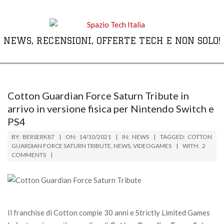
Skip
to
content
NEWS, RECENSIONI, OFFERTE TECH E NON SOLO!
Primary
Navigation
Menu
Cotton Guardian Force Saturn Tribute in
arrivo in versione fisica per Nintendo Switch e
PS4
BY:
BERSERK87
ON:
14/10/2021
IN:
NEWS
TAGGED:
COTTON
GUARDIAN FORCE SATURN TRIBUTE
,
NEWS
,
VIDEOGAMES
WITH:
2
COMMENTS
Il franchise di Cotton compie 30 anni e Strictly Limited Games