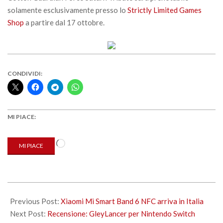
solamente esclusivamente presso lo
Strictly Limited Games
Shop
a partire dal 17 ottobre.
CONDIVIDI:
MI PIACE:
Caricamento
MI PIACE
in
corso…
2021-
10-
Previous Post:
Xiaomi Mi Smart Band 6 NFC arriva in Italia
14
Next Post:
Recensione: GleyLancer per Nintendo Switch