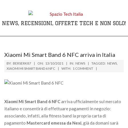
Skip
to
content
NEWS, RECENSIONI, OFFERTE TECH E NON SOLO!
Primary
Navigation
Menu
Xiaomi Mi Smart Band 6 NFC arriva in Italia
BY:
BERSERK87
ON:
13/10/2021
IN:
NEWS
TAGGED:
NEWS
,
XIAOMI MI SMART BAND 6 NFC
WITH:
1 COMMENT
Xiaomi Mi Smart Band 6 NFC
arriva ufficialmente sul mercato
italiano e consentirà di effettuare pagamenti in negozio:
associando, infatti, alla fitness band la propria carta di
pagamento
Mastercard emessa da Nexi
, già da domani sarà