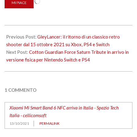
MI PIACE
in
corso…
2021-
10-
Previous Post:
GleyLancer: il ritorno di un classico retro
13
shooter dal 15 ottobre 2021 su Xbox, PS4 e Switch
Next Post:
Cotton Guardian Force Saturn Tribute in arrivo in
versione fisica per Nintendo Switch e PS4
1 COMMENTO
Xiaomi Mi Smart Band 6 NFC arriva in Italia - Spazio Tech
Italia - cellicomsoft
13/10/2021
PERMALINK