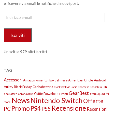
e ricevere via email le notifiche di nuovi post.
Indirizzo
e-
mail
Iscriviti
Unisciti a 979 altri iscritti
TAG
Accessori
American Uncle
Amazon
Android
Americanbox del mese
Aukey
Black Friday
Caricabatteria
Clockwork Aquario
Concorso
Console multi
GearBest
Cuffie
Download
Eventi
Jitsu Squad
emulatore
Coronavirus
Mi
News
Nintendo Switch
Offerte
Store
Recensione
Promo
PS4
PS5
PC
Recensioni