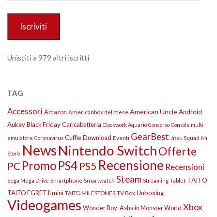
mail
Iscriviti
Unisciti a 979 altri iscritti
TAG
Accessori
American Uncle
Amazon
Android
Americanbox del mese
Aukey
Black Friday
Caricabatteria
Clockwork Aquario
Concorso
Console multi
GearBest
Cuffie
Download
Eventi
Jitsu Squad
emulatore
Coronavirus
Mi
News
Nintendo Switch
Offerte
Store
Recensione
Promo
PS4
PS5
PC
Recensioni
Steam
TAITO
Smartphone
Smartwatch
Sega Mega Drive
Streaming
Tablet
TAITO EGRET II mini
Unboxing
TAITO MILESTONES
TV Box
Videogames
Xbox
Wonder Boy: Asha in Monster World