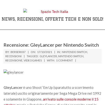
Skip
to
content
NEWS, RECENSIONI, OFFERTE TECH E NON SOLO!
Primary
Navigation
Menu
Recensione: GleyLancer per Nintendo Switch
BY:
BERSERK87
ON:
17/10/2021
IN:
NINTENDO SWITCH
,
RECENSIONI
TAGGED:
GLEYLANCER
,
NINTENDO SWITCH
,
RECENSIONE
,
VIDEOGAMES
WITH:
1 COMMENT
GleyLancer
è uno Shoot ‘Em Up (sparatutto a scorrimento
laterale) uscito originariamente per Sega Mega Drive nel 1992
e solamente in Giappone,
arrivato sulle console moderne il 15
ottobre
grazie a Ratalaika Games, di cui ho recensito oggi la