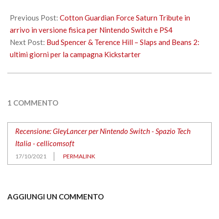
2021-
10-
Previous Post:
Cotton Guardian Force Saturn Tribute in
17
arrivo in versione fisica per Nintendo Switch e PS4
Next Post:
Bud Spencer & Terence Hill – Slaps and Beans 2:
ultimi giorni per la campagna Kickstarter
1 COMMENTO
Recensione: GleyLancer per Nintendo Switch - Spazio Tech
Italia - cellicomsoft
17/10/2021
PERMALINK
AGGIUNGI UN COMMENTO