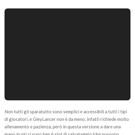
Non tutti gli sparatutto sono semplici e accessibili a tutti i tipi
di giocatori, e GleyLancer non è da meno, infatti richiede molto
allenamento e pazienza, però in questa versione a dare una
mano in più ci sono ben 6 slot di salvataggio (che possono