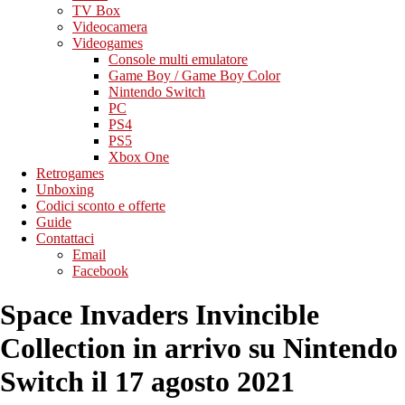
TV Box
Videocamera
Videogames
Console multi emulatore
Game Boy / Game Boy Color
Nintendo Switch
PC
PS4
PS5
Xbox One
Retrogames
Unboxing
Codici sconto e offerte
Guide
Contattaci
Email
Facebook
Space Invaders Invincible
Collection in arrivo su Nintendo
Switch il 17 agosto 2021