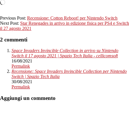
Caricamento
in
corso…
2021-
Previous Post:
Recensione: Cotton Reboot! per Nintendo Switch
08-
Next Post:
Star Renegades in arrivo in edizione fisica per PS4 e Switch
16
il 27 agosto 2021
2 commenti
Space Invaders Invincible Collection in arrivo su Nintendo
Switch il 17 agosto 2021 | Spazio Tech Italia - cellicomsoft
16/08/2021
Permalink
Recensione: Space Invaders Invincible Collection per Nintendo
Switch | Spazio Tech Italia
30/08/2021
Permalink
Aggiungi un commento