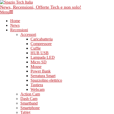
Skip
to
News, Recensioni, Offerte Tech e non solo!
content
Primary
Menu
Navigation
Home
Menu
News
Recensioni
Accessori
Caricabatteria
Compressore
Cuffie
HUB USB
Lampada LED
Micro SD
Mouse
Power Bank
Serratura Smart
Spazzolino elettrico
Tastiera
Webcam
Action Cam
Dash Cam
Smartband
Smartphone
Tablet