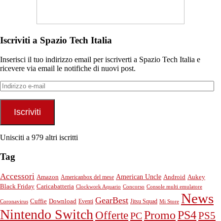
Iscriviti a Spazio Tech Italia
Inserisci il tuo indirizzo email per iscriverti a Spazio Tech Italia e
ricevere via email le notifiche di nuovi post.
Indirizzo
e-
mail
Iscriviti
Unisciti a 979 altri iscritti
Tag
Accessori
American Uncle
Android
Aukey
Amazon
Americanbox del mese
Black Friday
Caricabatteria
Clockwork Aquario
Concorso
Console multi emulatore
News
GearBest
Cuffie
Download
Eventi
Jitsu Squad
Coronavirus
Mi Store
Nintendo Switch
PS4
Promo
Offerte
PS5
PC