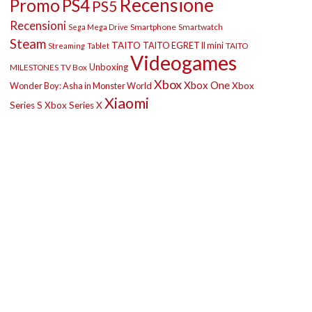
Recensione
Promo
PS4
PS5
Recensioni
Smartphone
Smartwatch
Sega Mega Drive
Steam
TAITO
TAITO EGRET II mini
TAITO
Streaming
Tablet
Videogames
Unboxing
MILESTONES
TV Box
Xbox
Xbox One
Wonder Boy: Asha in Monster World
Xbox
Xiaomi
Series S
Xbox Series X