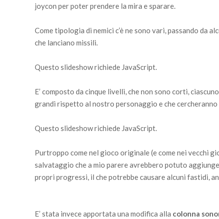
joycon per poter prendere la mira e sparare.
Come tipologia di nemici c’è ne sono vari, passando da alcu
che lanciano missili.
Questo slideshow richiede JavaScript.
E’ composto da cinque livelli, che non sono corti, ciascun
grandi rispetto al nostro personaggio e che cercheranno di
Questo slideshow richiede JavaScript.
Purtroppo come nel gioco originale (e come nei vecchi gio
salvataggio che a mio parere avrebbero potuto aggiunger
propri progressi, il che potrebbe causare alcuni fastidi, a
E’ stata invece apportata una modifica alla
colonna sono