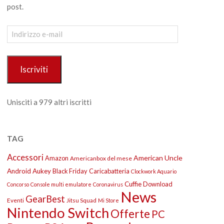
post.
Indirizzo
e-
mail
Iscriviti
Unisciti a 979 altri iscritti
TAG
Accessori
American Uncle
Amazon
Americanbox del mese
Android
Aukey
Black Friday
Caricabatteria
Clockwork Aquario
Cuffie
Download
Concorso
Console multi emulatore
Coronavirus
News
GearBest
Eventi
Jitsu Squad
Mi Store
Nintendo Switch
Offerte
PC