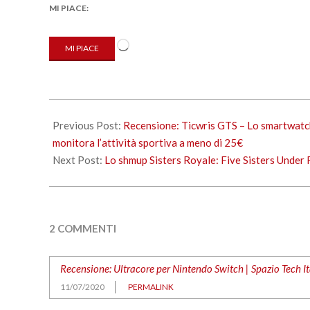
MI PIACE:
Caricamento
MI PIACE
in
corso…
2020-
07-
Previous Post:
Recensione: Ticwris GTS – Lo smartwatch
11
monitora l’attività sportiva a meno di 25€
Next Post:
Lo shmup Sisters Royale: Five Sisters Under 
2 COMMENTI
Recensione: Ultracore per Nintendo Switch | Spazio Tech It
11/07/2020
PERMALINK