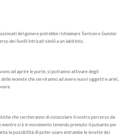
assionati del genere potrebbe richiamare
Turrican
e
Gunstar
so dei livelli intricati simili a un labirinto.
rvono ad aprire le porte, si potranno attivare degli
e delle monete che serviranno ad avere nuovi oggetti e armi,
overe.
otiche che cercheranno di ostacolare il nostro percorso da
e mentre si è in movimento tenendo premuto il pulsante per
nta la possibilità di poter usare entrambe le levette dei