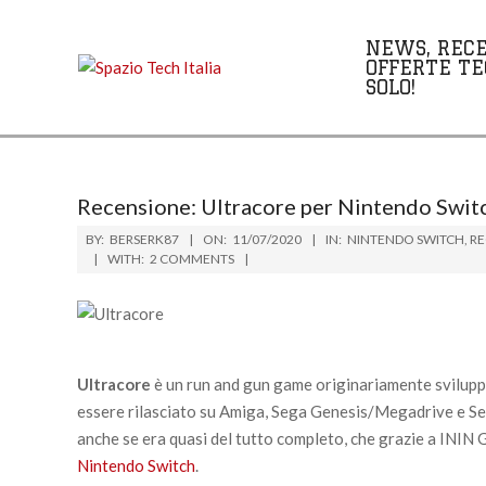
Skip
to
NEWS, RECE
content
OFFERTE TE
SOLO!
Recensione: Ultracore per Nintendo Swit
BY:
BERSERK87
ON:
11/07/2020
IN:
NINTENDO SWITCH
,
RE
WITH:
2 COMMENTS
Ultracore
è un run and gun game originariamente svilupp
essere rilasciato su Amiga, Sega Genesis/Megadrive e Se
anche se era quasi del tutto completo, che grazie a ININ
Nintendo Switch
.