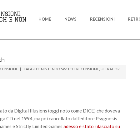
Primary
NSIONI,
Navigation
CH E NON
HOME
NEWS
RECENSIONI
RETR
Menu
ch
CENSIONI
TAGGED:
NINTENDO SWITCH
,
RECENSIONE
,
ULTRACORE
ato da Digital Illusions (oggi noto come DICE) che doveva
ga CD nel 1994, ma poi cancellato dall’editore Psygnosis
 Games e Strictly Limited Games
adesso è stato rilasciato su