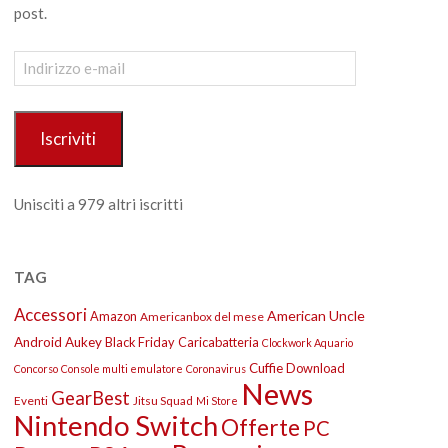
post.
Indirizzo
e-
mail
Iscriviti
Unisciti a 979 altri iscritti
TAG
Accessori
American Uncle
Amazon
Americanbox del mese
Android
Aukey
Black Friday
Caricabatteria
Clockwork Aquario
Cuffie
Download
Concorso
Console multi emulatore
Coronavirus
News
GearBest
Eventi
Jitsu Squad
Mi Store
Nintendo Switch
Offerte
PC