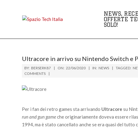
Skip
to
NEWS, RECE
content
OFFERTE TE
SOLO!
Ultracore in arrivo su Nintendo Switch e 
BY:
BERSERK87
ON:
22/06/2020
IN:
NEWS
TAGGED:
NE
COMMENTS
Per i fan dei retro games sta arrivando
Ultracore
su Nint
run and gun game
che originariamente doveva essere rila
1994, ma è stato cancellato anche se era quasi del tutto 