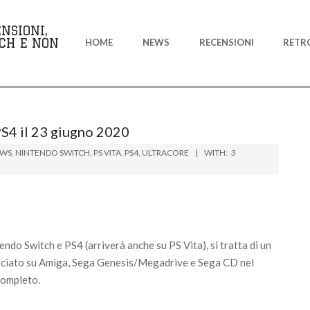
Primary
NSIONI,
Navigation
CH E NON
HOME
NEWS
RECENSIONI
RETR
Menu
PS4 il 23 giugno 2020
WS
,
NINTENDO SWITCH
,
PS VITA
,
PS4
,
ULTRACORE
WITH:
3
endo Switch e PS4 (arriverà anche su PS Vita), si tratta di un
sciato su Amiga, Sega Genesis/Megadrive e Sega CD nel
completo.