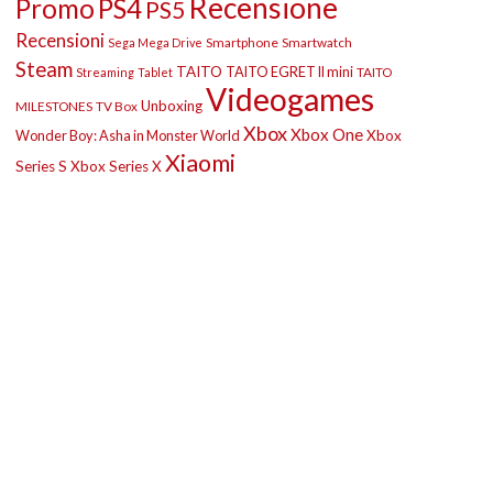
Recensione
Promo
PS4
PS5
Recensioni
Smartphone
Smartwatch
Sega Mega Drive
Steam
TAITO
TAITO EGRET II mini
TAITO
Streaming
Tablet
Videogames
Unboxing
MILESTONES
TV Box
Xbox
Xbox One
Wonder Boy: Asha in Monster World
Xbox
Xiaomi
Series S
Xbox Series X