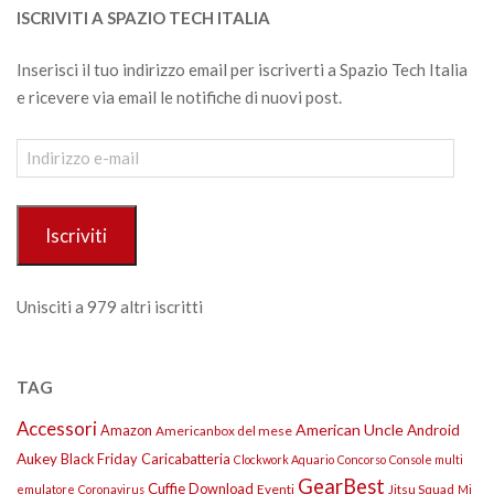
ISCRIVITI A SPAZIO TECH ITALIA
Inserisci il tuo indirizzo email per iscriverti a Spazio Tech Italia
e ricevere via email le notifiche di nuovi post.
Indirizzo
e-
mail
Iscriviti
Unisciti a 979 altri iscritti
TAG
Accessori
American Uncle
Amazon
Android
Americanbox del mese
Aukey
Black Friday
Caricabatteria
Clockwork Aquario
Concorso
Console multi
GearBest
Cuffie
Download
Eventi
Jitsu Squad
emulatore
Coronavirus
Mi