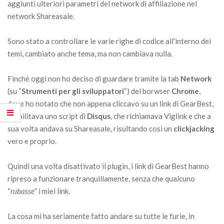
aggiunti ulteriori parametri del network di affiliazione nel
network Shareasale.
Sono stato a controllare le varie righe di codice all’interno dei
temi, cambiato anche tema, ma non cambiava nulla.
Finché oggi non ho deciso di guardare tramite la tab
Network
(su “
Strumenti per gli sviluppatori
“) del borwser
Chrome
,
dove ho notato che non appena cliccavo su un link di GearBest,
si abilitava uno script di
Disqus
, che richiamava Viglink e che a
sua volta andava su Shareasale, risultando così un
clickjacking
vero e proprio.
Quindi una volta disattivato il plugin, i link di GearBest hanno
ripreso a funzionare tranquillamente, senza che qualcuno
“
rubasse
” i miei link.
La cosa mi ha seriamente fatto andare su tutte le furie, in