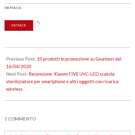
MI PIACE:
Caricamento
MI PIACE
in
corso…
2020-
04-
Previous Post:
10 prodotti in promozione su Gearbest dal
17
16/04/2020
Next Post:
Recensione: Xiaomi FIVE UVC-LED scatola
sterilizzatore per smartphone e altri oggetti con ricarica
wireless
1 COMMENTO