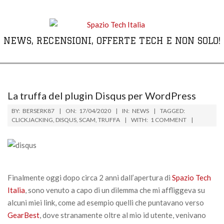
Skip
to
content
NEWS, RECENSIONI, OFFERTE TECH E NON SOLO!
Primary
Navigation
Menu
La truffa del plugin Disqus per WordPress
BY:
BERSERK87
ON:
17/04/2020
IN:
NEWS
TAGGED:
CLICKJACKING
,
DISQUS
,
SCAM
,
TRUFFA
WITH:
1 COMMENT
Finalmente oggi dopo circa 2 anni dall’apertura di
Spazio Tech
Italia
, sono venuto a capo di un dilemma che mi affliggeva su
alcuni miei link, come ad esempio quelli che puntavano verso
GearBest
, dove stranamente oltre al mio id utente, venivano