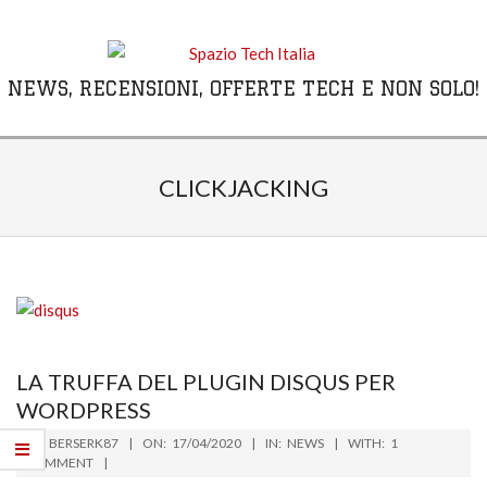
Skip
to
content
NEWS, RECENSIONI, OFFERTE TECH E NON SOLO!
Primary
Navigation
CLICKJACKING
Menu
LA TRUFFA DEL PLUGIN DISQUS PER
WORDPRESS
2020-
BY:
BERSERK87
ON:
17/04/2020
IN:
NEWS
WITH:
1
04-
COMMENT