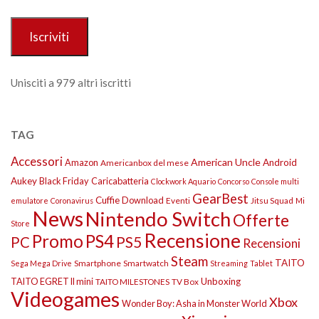
mail
Iscriviti
Unisciti a 979 altri iscritti
TAG
Accessori
American Uncle
Amazon
Android
Americanbox del mese
Aukey
Black Friday
Caricabatteria
Clockwork Aquario
Concorso
Console multi
GearBest
Cuffie
Download
Eventi
Jitsu Squad
emulatore
Coronavirus
Mi
News
Nintendo Switch
Offerte
Store
Recensione
Promo
PS4
PS5
PC
Recensioni
Steam
TAITO
Smartphone
Smartwatch
Sega Mega Drive
Streaming
Tablet
TAITO EGRET II mini
Unboxing
TAITO MILESTONES
TV Box
Videogames
Xbox
Wonder Boy: Asha in Monster World