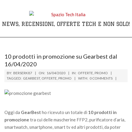
Skip
to
content
NEWS, RECENSIONI, OFFERTE TECH E NON SOLO!
Primary
Navigation
Menu
10 prodotti in promozione su Gearbest dal
16/04/2020
BY:
BERSERK87
ON:
16/04/2020
IN:
OFFERTE
,
PROMO
TAGGED:
GEARBEST
,
OFFERTE
,
PROMO
WITH:
0 COMMENTS
Oggi da
GearBest
ho ricevuto un totale di
10 prodotti in
promozione
tra cui delle mascherine FFP2, purificatore d’aria,
smartwatch, smartphone, smart tv ed altri prodotti, da poter