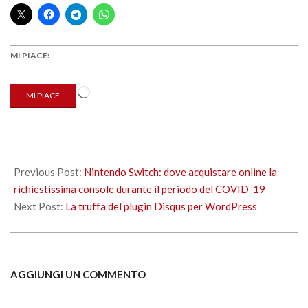
MI PIACE:
Caricamento
MI PIACE
in
corso…
2020-
04-
Previous Post:
Nintendo Switch: dove acquistare online la
16
richiestissima console durante il periodo del COVID-19
Next Post:
La truffa del plugin Disqus per WordPress
AGGIUNGI UN COMMENTO