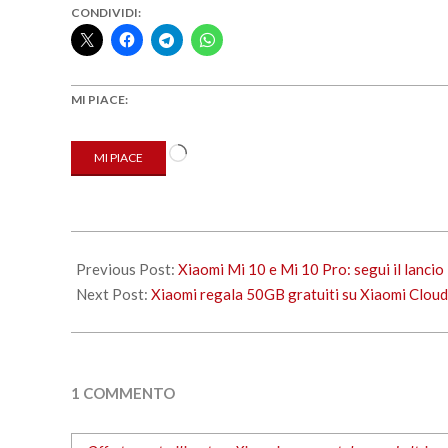
CONDIVIDI:
MI PIACE:
Caricamento
MI PIACE
in
corso…
2020-
03-
Previous Post:
Xiaomi Mi 10 e Mi 10 Pro: segui il lanc
27
Next Post:
Xiaomi regala 50GB gratuiti su Xiaomi Cloud
1 COMMENTO