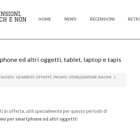
Primary
NSIONI,
Navigation
CH E NON
HOME
NEWS
RECENSIONI
RETR
Menu
hone ed altri oggetti, tablet, laptop e tapis
TAGGED:
GEARBEST
,
OFFERTE
,
PROMO
,
STERILIZZATORE XIAOMI
i in offerta, utili specialmente per questo periodo di
omi per smartphone ed altri oggetti
!