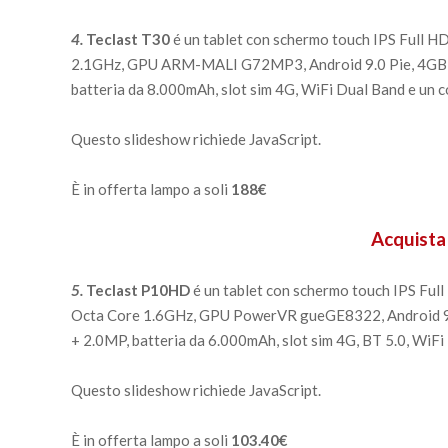
4.
Teclast T30
é un tablet con schermo touch IPS Full H
2.1GHz, GPU ARM-MALI G72MP3, Android 9.0 Pie, 4GB
batteria da 8.000mAh, slot sim 4G, WiFi Dual Band e un co
Questo slideshow richiede JavaScript.
È in offerta lampo a soli
188€
Acquista
5.
Teclast P10HD
é un tablet con schermo touch IPS Ful
Octa Core 1.6GHz, GPU PowerVR gueGE8322, Android 9
+ 2.0MP, batteria da 6.000mAh, slot sim 4G, BT 5.0, WiFi 
Questo slideshow richiede JavaScript.
È in offerta lampo a soli
103.40€