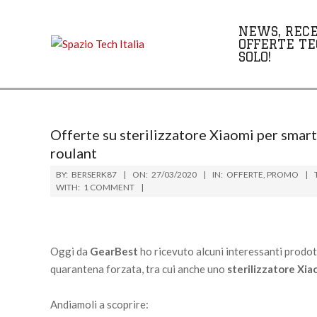
Skip
to
NEWS, RECE
content
OFFERTE TE
SOLO!
Offerte su sterilizzatore Xiaomi per smartp
roulant
BY:
BERSERK87
ON:
27/03/2020
IN:
OFFERTE
,
PROMO
WITH:
1 COMMENT
Oggi da
GearBest
ho ricevuto alcuni interessanti prodott
quarantena forzata, tra cui anche uno
sterilizzatore Xia
Andiamoli a scoprire: