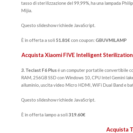
tasso di sterilizzazione del 99,99%, ha una lampada Phili
Mijia.
Questo slideshow richiede JavaScript.
È in offerta a soli
51.81€
con coupon:
GBUVMILAMP
Acquista Xiaomi FIVE Intelligent Sterilizati
3.
Teclast F6 Plus
é un computer portatile convertibile c
RAM, 256GB SSD con Windows 10, CPU Intel Gemini lake 
alluminio, uscita video Micro HDMI, WiFi Dual Band e ba
Questo slideshow richiede JavaScript.
È in offerta lampo a soli
319.60€
Acquista T