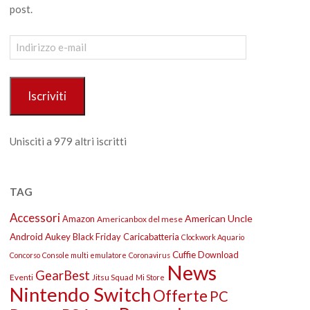
post.
Indirizzo
e-
mail
Iscriviti
Unisciti a 979 altri iscritti
TAG
Accessori
American Uncle
Amazon
Americanbox del mese
Android
Aukey
Black Friday
Caricabatteria
Clockwork Aquario
Cuffie
Download
Concorso
Console multi emulatore
Coronavirus
News
GearBest
Eventi
Jitsu Squad
Mi Store
Nintendo Switch
Offerte
PC