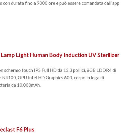
ps con durata fino a 9000 ore e puó essere comandata dall’app
on Lamp Light Human Body Induction UV Sterilizer
on schermo touch IPS Full HD da 13.3 pollici, 8GB LDDR4 di
N4100, GPU Intel HD Graphics 600, corpo in lega di
tteria da 10.000mAh.
eclast F6 Plus