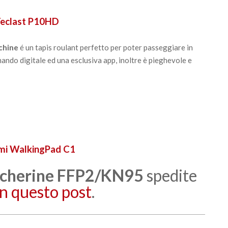
Teclast P10HD
chine
é un tapis roulant perfetto per poter passeggiare in
mando digitale ed una esclusiva app, inoltre è pieghevole e
mi WalkingPad C1
cherine FFP2/KN95
spedite
in questo post
.