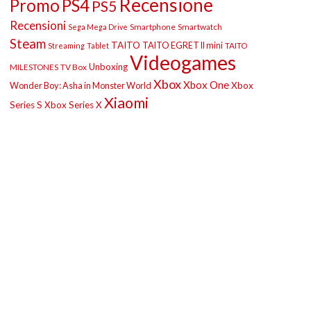
Recensione
Promo
PS4
PS5
Recensioni
Smartphone
Smartwatch
Sega Mega Drive
Steam
TAITO
TAITO EGRET II mini
TAITO
Streaming
Tablet
Videogames
Unboxing
MILESTONES
TV Box
Xbox
Xbox One
Wonder Boy: Asha in Monster World
Xbox
Xiaomi
Series S
Xbox Series X