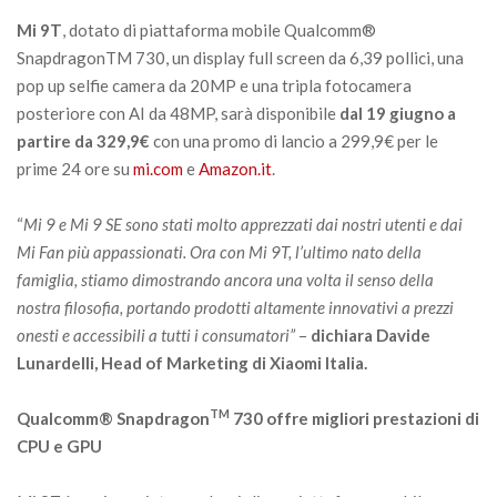
Mi 9T
, dotato di piattaforma mobile Qualcomm®
SnapdragonTM 730, un display full screen da 6,39 pollici, una
pop up selfie camera da 20MP e una tripla fotocamera
posteriore con AI da 48MP, sarà disponibile
dal 19 giugno a
partire da 329,9€
con una promo di lancio a 299,9€ per le
prime 24 ore su
mi.com
e
Amazon.it
.
“
Mi 9 e Mi 9 SE sono stati molto apprezzati dai nostri utenti e dai
Mi Fan più appassionati. Ora con Mi 9T, l’ultimo nato della
famiglia, stiamo dimostrando ancora una volta il senso della
nostra filosofia, portando prodotti altamente innovativi a prezzi
onesti e accessibili a tutti i consumatori”
–
dichiara Davide
Lunardelli, Head of Marketing di Xiaomi Italia.
TM
Qualcomm® Snapdragon
730 offre migliori prestazioni di
CPU e GPU