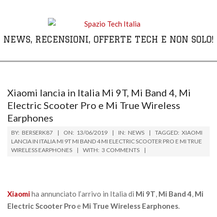
Skip
to
content
NEWS, RECENSIONI, OFFERTE TECH E NON SOLO!
Primary
Navigation
Menu
Xiaomi lancia in Italia Mi 9T, Mi Band 4, Mi
Electric Scooter Pro e Mi True Wireless
Earphones
BY:
BERSERK87
ON:
13/06/2019
IN:
NEWS
TAGGED:
XIAOMI
LANCIA IN ITALIA MI 9T MI BAND 4 MI ELECTRIC SCOOTER PRO E MI TRUE
WIRELESS EARPHONES
WITH:
3 COMMENTS
Xiaomi
ha annunciato l’arrivo in Italia di
Mi 9T
,
Mi Band 4
,
Mi
Electric Scooter Pro
e
Mi True Wireless Earphones
.