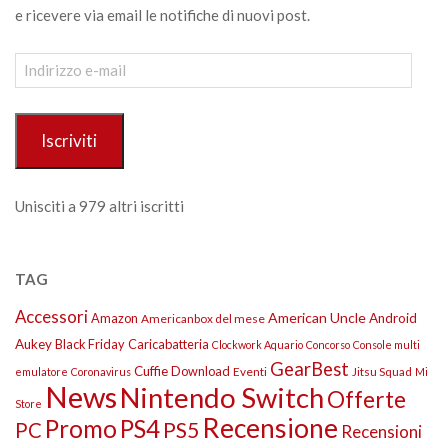
e ricevere via email le notifiche di nuovi post.
Indirizzo
e-
mail
Iscriviti
Unisciti a 979 altri iscritti
TAG
Accessori
American Uncle
Amazon
Android
Americanbox del mese
Aukey
Black Friday
Caricabatteria
Clockwork Aquario
Concorso
Console multi
GearBest
Cuffie
Download
Eventi
Jitsu Squad
emulatore
Coronavirus
Mi
News
Nintendo Switch
Offerte
Store
Recensione
Promo
PS4
PS5
PC
Recensioni