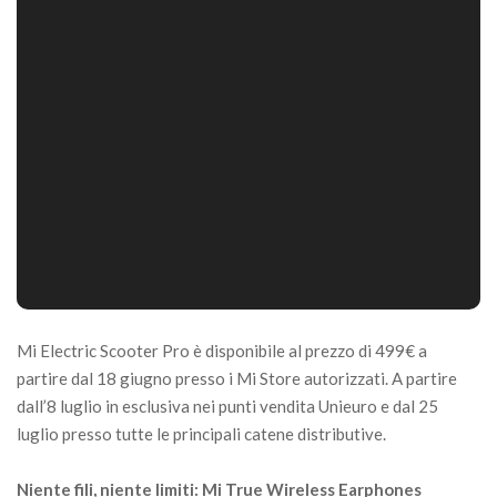
Mi Electric Scooter Pro è disponibile al prezzo di 499€ a
partire dal 18 giugno presso i Mi Store autorizzati. A partire
dall’8 luglio in esclusiva nei punti vendita Unieuro e dal 25
luglio presso tutte le principali catene distributive.
Niente fili, niente limiti: Mi True Wireless Earphones