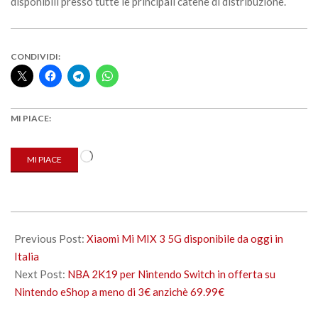
disponibili presso tutte le principali catene di distribuzione.
CONDIVIDI:
MI PIACE:
Caricamento
MI PIACE
in
corso…
2019-
06-
Previous Post:
Xiaomi Mi MIX 3 5G disponibile da oggi in
13
Italia
Next Post:
NBA 2K19 per Nintendo Switch in offerta su
Nintendo eShop a meno di 3€ anzichè 69.99€