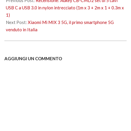
Previous Post:
Recensione: Aukey CB-CMD2 set di 5 cavi
19
USB C a USB 3.0 in nylon intrecciato (1m x 3 + 2m x 1 + 0.3m x
1)
Next Post:
Xiaomi Mi MIX 3 5G, il primo smartphone 5G
venduto in Italia
AGGIUNGI UN COMMENTO