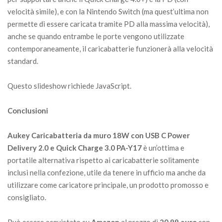
velocità simile), e con la Nintendo Switch (ma quest’ultima non
permette di essere caricata tramite PD alla massima velocità),
anche se quando entrambe le porte vengono utilizzate
contemporaneamente, il caricabatterie funzionerà alla velocità
standard.
Questo slideshow richiede JavaScript.
Conclusioni
Aukey Caricabatteria da muro 18W con USB C Power
Delivery 2.0 e Quick Charge 3.0 PA-Y17
è un’ottima e
portatile alternativa rispetto ai caricabatterie solitamente
inclusi nella confezione, utile da tenere in ufficio ma anche da
utilizzare come caricatore principale, un prodotto promosso e
consigliato.
Può essere acquistato su
Amazon
al prezzo di
20.99 euro
con