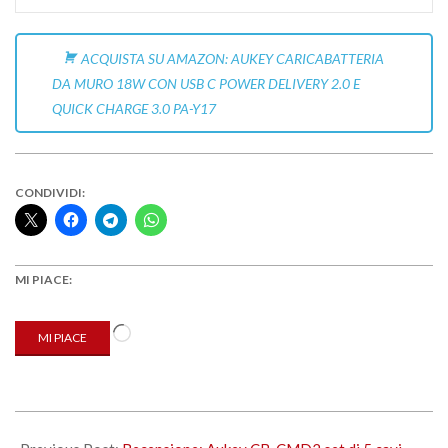
ACQUISTA SU AMAZON: AUKEY CARICABATTERIA
DA MURO 18W CON USB C POWER DELIVERY 2.0 E
QUICK CHARGE 3.0 PA-Y17
CONDIVIDI:
MI PIACE:
Caricamento
MI PIACE
in
corso…
2019-
05-