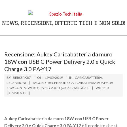
Skip
to
content
NEWS, RECENSIONI, OFFERTE TECH E NON SOLO!
Primary
Navigation
Menu
Recensione: Aukey Caricabatteria da muro
18W con USB C Power Delivery 2.0 e Quick
Charge 3.0 PA-Y17
BY:
BERSERK87
ON:
19/05/2019
IN:
CARICABATTERIA
,
RECENSIONI
TAGGED:
RECENSIONE CARICABATTERIA AUKEY DA
18W CON POWER DELIVERY 2.0 E QUICK CHARGE 3.0
WITH:
0
COMMENTS
Aukey Caricabatteria da muro 18W con USB C Power
Delivery 2.0 e Quick Charge 3.0 PA-Y17
è il prodotto che si