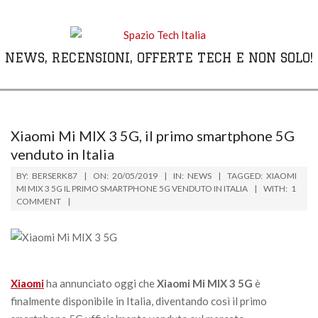
Skip
to
content
NEWS, RECENSIONI, OFFERTE TECH E NON SOLO!
Primary
Navigation
Menu
Xiaomi Mi MIX 3 5G, il primo smartphone 5G
venduto in Italia
BY:
BERSERK87
ON:
20/05/2019
IN:
NEWS
TAGGED:
XIAOMI
MI MIX 3 5G IL PRIMO SMARTPHONE 5G VENDUTO IN ITALIA
WITH:
1
COMMENT
Xiaomi
ha annunciato oggi che
Xiaomi Mi MIX 3 5G
è
finalmente disponibile in Italia, diventando così il primo