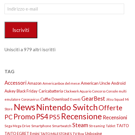
Indirizzo
e-
mail
Iscriviti
Unisciti a 979 altri iscritti
TAG
Accessori
American Uncle
Amazon
Android
Americanbox del mese
Aukey
Black Friday
Caricabatteria
Clockwork Aquario
Concorso
Console multi
GearBest
Cuffie
Download
Eventi
Jitsu Squad
emulatore
Coronavirus
Mi
News
Nintendo Switch
Offerte
Store
Recensione
Promo
PS4
PS5
PC
Recensioni
Steam
TAITO
Smartphone
Smartwatch
Sega Mega Drive
Streaming
Tablet
TAITO EGRET II mini
Unboxing
TAITO MILESTONES
TV Box