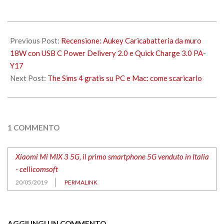
corso…
2019-
05-
Previous Post:
Recensione: Aukey Caricabatteria da muro
20
18W con USB C Power Delivery 2.0 e Quick Charge 3.0 PA-
Y17
Next Post:
The Sims 4 gratis su PC e Mac: come scaricarlo
1 COMMENTO
Xiaomi Mi MIX 3 5G, il primo smartphone 5G venduto in Italia
- cellicomsoft
20/05/2019
PERMALINK
AGGIUNGI UN COMMENTO