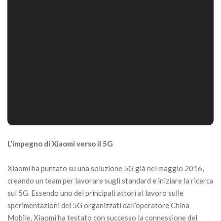
L
‘impegno di Xiaomi verso il 5G
Xiaomi ha puntato su una soluzione 5G già nel maggio 2016,
creando un team per lavorare sugli standard e iniziare la ricerca
sul 5G. Essendo uno dei principali attori al lavoro sulle
sperimentazioni del 5G organizzati dall’operatore China
Mobile, Xiaomi ha testato con successo la connessione del