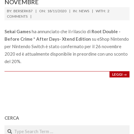
NOVEMBRE
2020-
BY:
BERSERK87
ON:
18/11/2020
IN:
NEWS
WITH:
2
11-
COMMENTS
18
Sekai Games
ha annunciato che il rilascio di
Root Double -
Before Crime * After Days- Xtend Edition
su eShop Nintendo
per Nintendo Switch è stato confermato per il 26 novembre
2020 ed è attualmente disponibile in preordine con uno sconto
del 20%.
LEGGI →
CERCA
Search