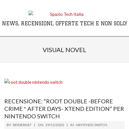
Skip
to
content
NEWS, RECENSIONI, OFFERTE TECH E NON SOLO!
Primary
Navigation
VISUAL NOVEL
Menu
RECENSIONE: “ROOT DOUBLE -BEFORE
CRIME * AFTER DAYS- XTEND EDITION” PER
NINTENDO SWITCH
2020-
BY:
BERSERK87
ON:
29/11/2020
IN:
NINTENDO SWITCH
,