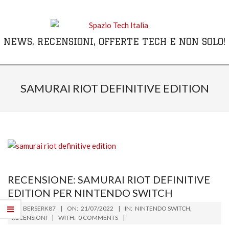
Skip
to
content
NEWS, RECENSIONI, OFFERTE TECH E NON SOLO!
Primary
Navigation
SAMURAI RIOT DEFINITIVE EDITION
Menu
RECENSIONE: SAMURAI RIOT DEFINITIVE
EDITION PER NINTENDO SWITCH
2022-
BY:
BERSERK87
ON:
21/07/2022
IN:
NINTENDO SWITCH
,
07-
RECENSIONI
WITH:
0 COMMENTS