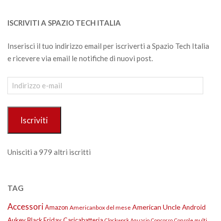
ISCRIVITI A SPAZIO TECH ITALIA
Inserisci il tuo indirizzo email per iscriverti a Spazio Tech Italia
e ricevere via email le notifiche di nuovi post.
Indirizzo
e-
mail
Iscriviti
Unisciti a 979 altri iscritti
TAG
Accessori
American Uncle
Amazon
Android
Americanbox del mese
Aukey
Black Friday
Caricabatteria
Clockwork Aquario
Concorso
Console multi