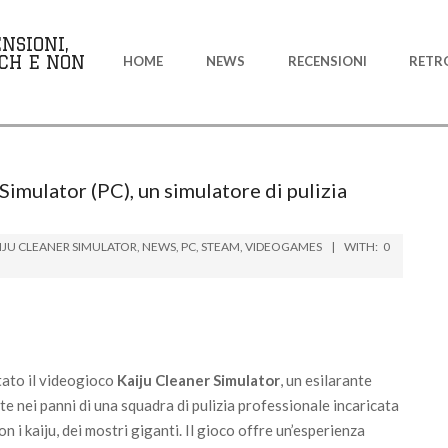
Primary
NSIONI,
Navigation
CH E NON
HOME
NEWS
RECENSIONI
RETR
Menu
 Simulator (PC), un simulatore di pulizia
IJU CLEANER SIMULATOR
,
NEWS
,
PC
,
STEAM
,
VIDEOGAMES
WITH:
0
ato il videogioco
Kaiju Cleaner Simulator
, un esilarante
e nei panni di una squadra di pulizia professionale incaricata
con i kaiju, dei mostri giganti. Il gioco offre un’esperienza