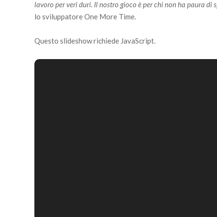
lavoro per veri duri. Il nostro gioco è per chi non ha paura di
lo sviluppatore One More Time.
Questo slideshow richiede JavaScript.