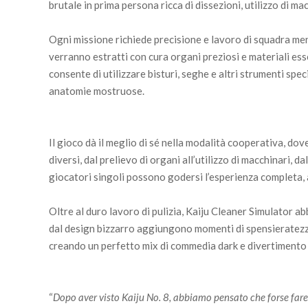
brutale in prima persona ricca di dissezioni, utilizzo di ma
Ogni missione richiede precisione e lavoro di squadra ment
verranno estratti con cura organi preziosi e materiali ess
consente di utilizzare bisturi, seghe e altri strumenti speci
anatomie mostruose.
Il gioco dà il meglio di sé nella modalità cooperativa, dov
diversi, dal prelievo di organi all’utilizzo di macchinari, d
giocatori singoli possono godersi l’esperienza completa, 
Oltre al duro lavoro di pulizia, Kaiju Cleaner Simulator a
dal design bizzarro aggiungono momenti di spensieratezza a
creando un perfetto mix di commedia dark e divertimento 
“
Dopo aver visto Kaiju No. 8, abbiamo pensato che forse fare le