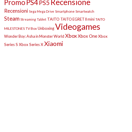
Recensione
Promo
PS4
PS5
Recensioni
Smartphone
Smartwatch
Sega Mega Drive
Steam
TAITO
TAITO EGRET II mini
TAITO
Streaming
Tablet
Videogames
Unboxing
MILESTONES
TV Box
Xbox
Xbox One
Wonder Boy: Asha in Monster World
Xbox
Xiaomi
Series S
Xbox Series X