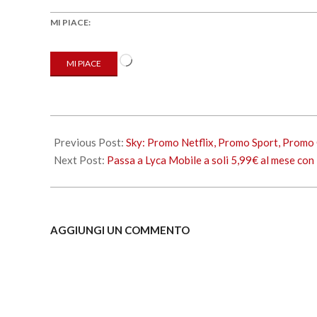
MI PIACE:
Caricamento
MI PIACE
in
corso…
2025-
10-
Previous Post:
Sky: Promo Netflix, Promo Sport, Promo 
17
Next Post:
Passa a Lyca Mobile a soli 5,99€ al mese con 
AGGIUNGI UN COMMENTO