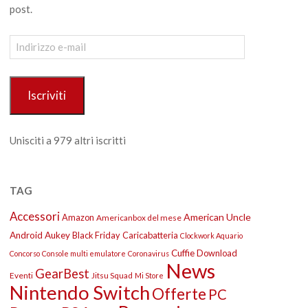
post.
Indirizzo
e-
mail
Iscriviti
Unisciti a 979 altri iscritti
TAG
Accessori
American Uncle
Amazon
Americanbox del mese
Android
Aukey
Black Friday
Caricabatteria
Clockwork Aquario
Cuffie
Download
Concorso
Console multi emulatore
Coronavirus
News
GearBest
Eventi
Jitsu Squad
Mi Store
Nintendo Switch
Offerte
PC