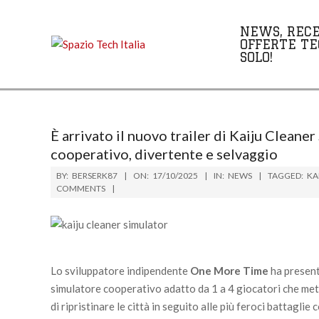
Skip
to
NEWS, RECE
content
OFFERTE TE
SOLO!
È arrivato il nuovo trailer di Kaiju Cleaner
cooperativo, divertente e selvaggio
BY:
BERSERK87
ON:
17/10/2025
IN:
NEWS
TAGGED:
KA
COMMENTS
Lo sviluppatore indipendente
One More Time
ha present
simulatore cooperativo adatto da 1 a 4 giocatori che mett
di ripristinare le città in seguito alle più feroci battaglie 