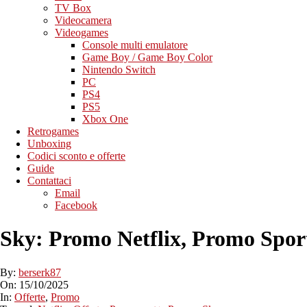
TV Box
Videocamera
Videogames
Console multi emulatore
Game Boy / Game Boy Color
Nintendo Switch
PC
PS4
PS5
Xbox One
Retrogames
Unboxing
Codici sconto e offerte
Guide
Contattaci
Email
Facebook
Sky: Promo Netflix, Promo Spor
By:
berserk87
On:
15/10/2025
In:
Offerte
,
Promo