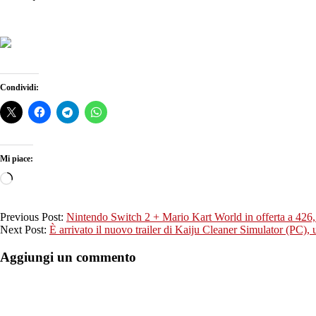
Condividi:
Mi piace:
Caricamento
in
corso…
2025-
Previous Post:
Nintendo Switch 2 + Mario Kart World in offerta a 426,
10-
Next Post:
È arrivato il nuovo trailer di Kaiju Cleaner Simulator (PC), 
15
Aggiungi un commento