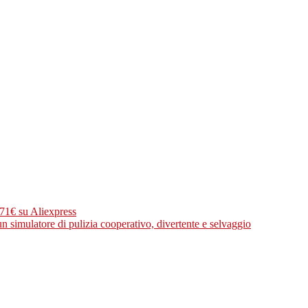
71€ su Aliexpress
un simulatore di pulizia cooperativo, divertente e selvaggio