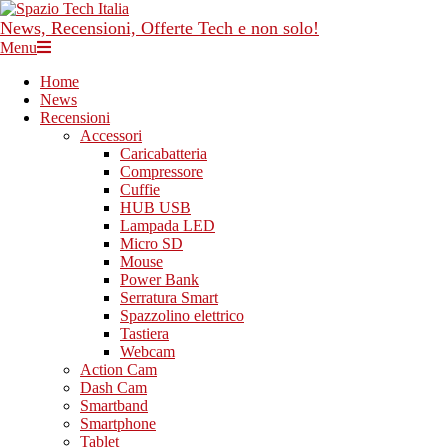
Skip
to
News, Recensioni, Offerte Tech e non solo!
content
Primary
Menu
Navigation
Home
Menu
News
Recensioni
Accessori
Caricabatteria
Compressore
Cuffie
HUB USB
Lampada LED
Micro SD
Mouse
Power Bank
Serratura Smart
Spazzolino elettrico
Tastiera
Webcam
Action Cam
Dash Cam
Smartband
Smartphone
Tablet