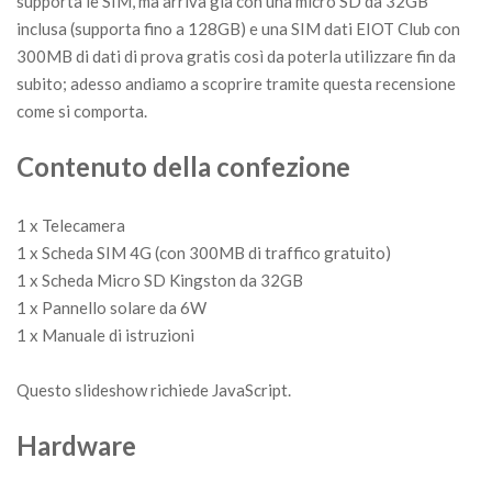
supporta le SIM, ma arriva già con una micro SD da 32GB
inclusa (supporta fino a 128GB) e una SIM dati EIOT Club con
300MB di dati di prova gratis così da poterla utilizzare fin da
subito; adesso andiamo a scoprire tramite questa recensione
come si comporta.
Contenuto della confezione
1 x Telecamera
1 x Scheda SIM 4G (con 300MB di traffico gratuito)
1 x Scheda Micro SD Kingston da 32GB
1 x Pannello solare da 6W
1 x Manuale di istruzioni
Questo slideshow richiede JavaScript.
Hardware