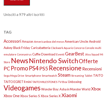
Unisciti a 979 altri iscritti
TAG
Accessori
American Uncle
Amazon
Android
Americanbox del mese
Aukey
Black Friday
Caricabatteria
Clockwork Aquario
Concorso
Console multi
GearBest
Cuffie
Download
Eventi
Jitsu Squad
emulatore
Coronavirus
Mi
News
Nintendo Switch
Offerte
Store
Recensione
Promo
PS4
PS5
PC
Recensioni
Steam
TAITO
Smartphone
Smartwatch
Sega Mega Drive
Streaming
Tablet
TAITO EGRET II mini
Unboxing
TAITO MILESTONES
TV Box
Videogames
Xbox
Wonder Boy: Asha in Monster World
Xiaomi
Xbox One
Xbox Series S
Xbox Series X