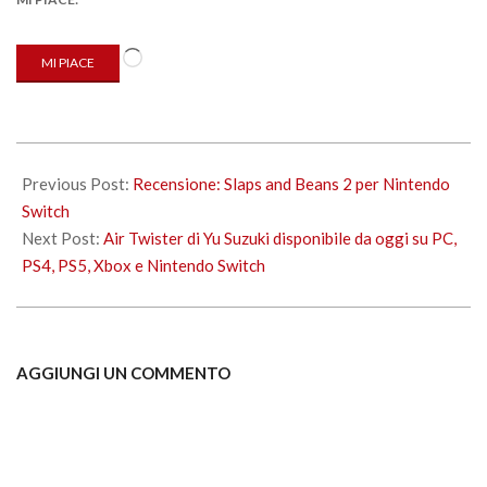
Caricamento
MI PIACE
in
corso…
2023-
10-
Previous Post:
Recensione: Slaps and Beans 2 per Nintendo
27
Switch
Next Post:
Air Twister di Yu Suzuki disponibile da oggi su PC,
PS4, PS5, Xbox e Nintendo Switch
AGGIUNGI UN COMMENTO