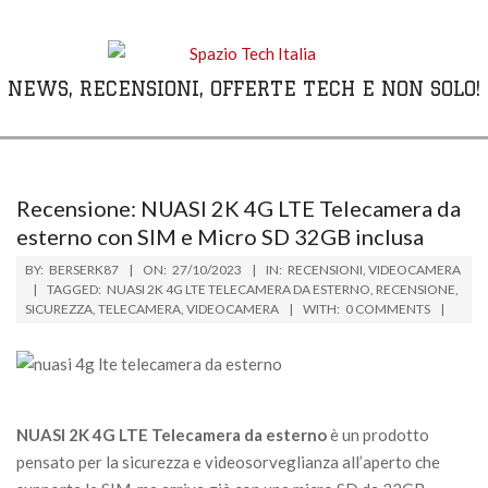
Skip
to
content
NEWS, RECENSIONI, OFFERTE TECH E NON SOLO!
Primary
Navigation
Menu
Recensione: NUASI 2K 4G LTE Telecamera da
esterno con SIM e Micro SD 32GB inclusa
BY:
BERSERK87
ON:
27/10/2023
IN:
RECENSIONI
,
VIDEOCAMERA
TAGGED:
NUASI 2K 4G LTE TELECAMERA DA ESTERNO
,
RECENSIONE
,
SICUREZZA
,
TELECAMERA
,
VIDEOCAMERA
WITH:
0 COMMENTS
NUASI 2K 4G LTE Telecamera da esterno
è un prodotto
pensato per la sicurezza e videosorveglianza all’aperto che