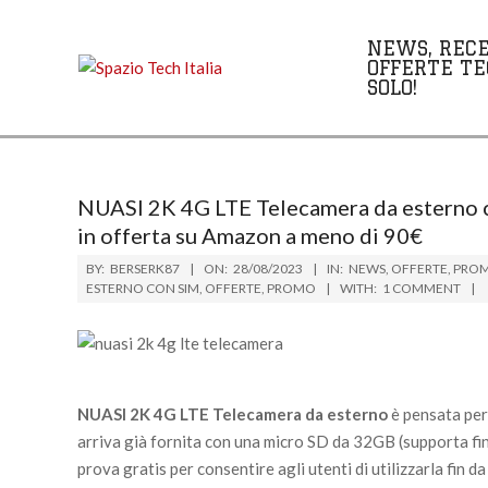
Skip
to
NEWS, RECE
content
OFFERTE TE
SOLO!
NUASI 2K 4G LTE Telecamera da esterno c
in offerta su Amazon a meno di 90€
BY:
BERSERK87
ON:
28/08/2023
IN:
NEWS
,
OFFERTE
,
PRO
ESTERNO CON SIM
,
OFFERTE
,
PROMO
WITH:
1 COMMENT
NUASI 2K 4G LTE Telecamera da esterno
è pensata per
arriva già fornita con una micro SD da 32GB (supporta f
prova gratis per consentire agli utenti di utilizzarla fin da