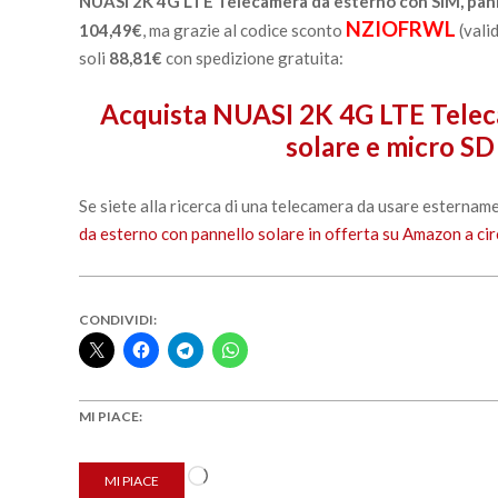
NUASI 2K 4G LTE Telecamera da esterno con SIM, pann
NZIOFRWL
104,49€
, ma grazie al codice sconto
(vali
soli
88,81€
con spedizione gratuita:
Acquista NUASI 2K 4G LTE Telec
solare e micro S
Se siete alla ricerca di una telecamera da usare esternam
da esterno con pannello solare in offerta su Amazon a ci
CONDIVIDI:
MI PIACE:
Caricamento
MI PIACE
in