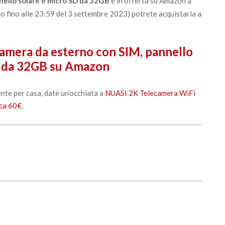
ello solare e micro SD da 32GB
è in offerta su Amazon a
do fino alle 23:59 del 3 settembre 2023) potrete acquistarla a
amera da esterno con SIM, pannello
D da 32GB su Amazon
ente per casa, date un’occhiata a
NUASI 2K Telecamera WiFi
rca 60€
.