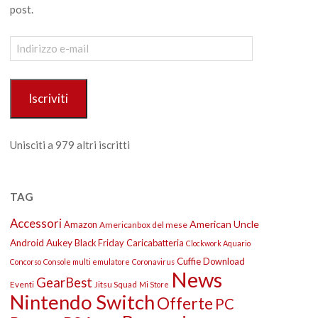
post.
Indirizzo
e-
mail
Iscriviti
Unisciti a 979 altri iscritti
TAG
Accessori
American Uncle
Amazon
Americanbox del mese
Android
Aukey
Black Friday
Caricabatteria
Clockwork Aquario
Cuffie
Download
Concorso
Console multi emulatore
Coronavirus
News
GearBest
Eventi
Jitsu Squad
Mi Store
Nintendo Switch
Offerte
PC