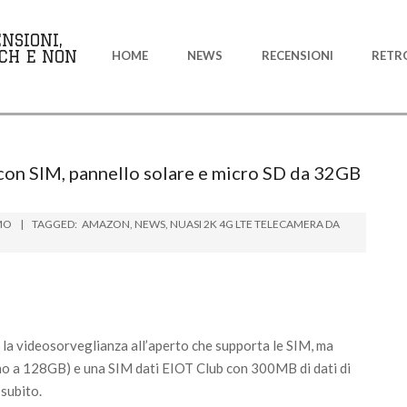
Primary
NSIONI,
Navigation
CH E NON
HOME
NEWS
RECENSIONI
RETR
Menu
on SIM, pannello solare e micro SD da 32GB
MO
TAGGED:
AMAZON
,
NEWS
,
NUASI 2K 4G LTE TELECAMERA DA
 la videosorveglianza all’aperto che supporta le SIM, ma
ino a 128GB) e una SIM dati EIOT Club con 300MB di dati di
 subito.