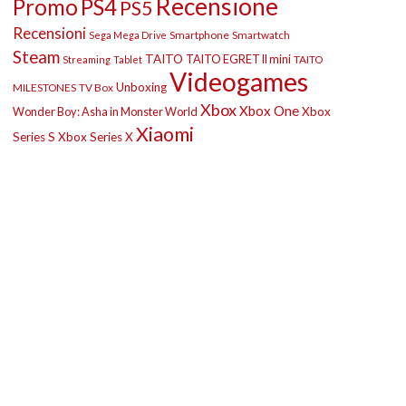
Recensione
Promo
PS4
PS5
Recensioni
Smartphone
Smartwatch
Sega Mega Drive
Steam
TAITO
TAITO EGRET II mini
TAITO
Streaming
Tablet
Videogames
Unboxing
MILESTONES
TV Box
Xbox
Xbox One
Wonder Boy: Asha in Monster World
Xbox
Xiaomi
Series S
Xbox Series X