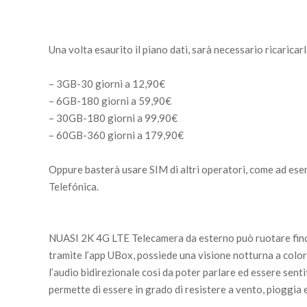
Una volta esaurito il piano dati, sarà necessario ricaricarla
– 3GB-30 giorni a 12,90€
– 6GB-180 giorni a 59,90€
– 30GB-180 giorni a 99,90€
– 60GB-360 giorni a 179,90€
Oppure basterà usare SIM di altri operatori, come ad es
Telefónica.
NUASI 2K 4G LTE Telecamera da esterno può ruotare fino a
tramite l’app UBox, possiede una visione notturna a colori
l’audio bidirezionale così da poter parlare ed essere sent
permette di essere in grado di resistere a vento, pioggia 