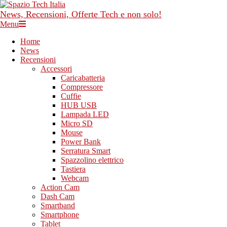
Skip
to
News, Recensioni, Offerte Tech e non solo!
content
Primary
Menu
Navigation
Home
Menu
News
Recensioni
Accessori
Caricabatteria
Compressore
Cuffie
HUB USB
Lampada LED
Micro SD
Mouse
Power Bank
Serratura Smart
Spazzolino elettrico
Tastiera
Webcam
Action Cam
Dash Cam
Smartband
Smartphone
Tablet