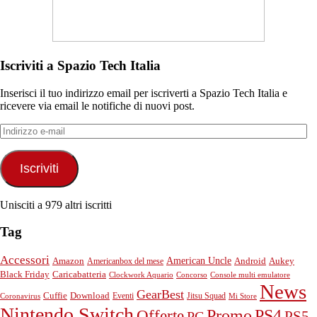
Iscriviti a Spazio Tech Italia
Inserisci il tuo indirizzo email per iscriverti a Spazio Tech Italia e
ricevere via email le notifiche di nuovi post.
Indirizzo
e-
mail
Iscriviti
Unisciti a 979 altri iscritti
Tag
Accessori
American Uncle
Android
Aukey
Amazon
Americanbox del mese
Black Friday
Caricabatteria
Clockwork Aquario
Concorso
Console multi emulatore
News
GearBest
Cuffie
Download
Eventi
Jitsu Squad
Coronavirus
Mi Store
Nintendo Switch
PS4
Promo
Offerte
PS5
PC