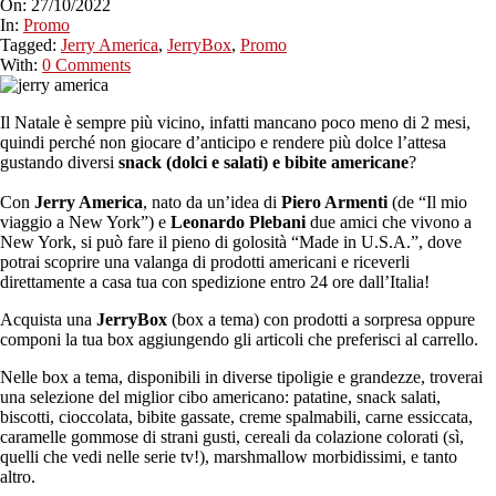
On:
27/10/2022
In:
Promo
Tagged:
Jerry America
,
JerryBox
,
Promo
With:
0 Comments
Il Natale è sempre più vicino, infatti mancano poco meno di 2 mesi,
quindi perché non giocare d’anticipo e rendere più dolce l’attesa
gustando diversi
snack (dolci e salati) e bibite americane
?
Con
Jerry America
, nato da un’idea di
Piero Armenti
(de “Il mio
viaggio a New York”) e
Leonardo Plebani
due amici che vivono a
New York, si può fare il pieno di golosità “Made in U.S.A.”, dove
potrai scoprire una valanga di prodotti americani e riceverli
direttamente a casa tua con spedizione entro 24 ore dall’Italia!
Acquista una
JerryBox
(box a tema) con prodotti a sorpresa oppure
componi la tua box aggiungendo gli articoli che preferisci al carrello.
Nelle box a tema, disponibili in diverse tipoligie e grandezze, troverai
una selezione del miglior cibo americano: patatine, snack salati,
biscotti, cioccolata, bibite gassate, creme spalmabili, carne essiccata,
caramelle gommose di strani gusti, cereali da colazione colorati (sì,
quelli che vedi nelle serie tv!), marshmallow morbidissimi, e tanto
altro.