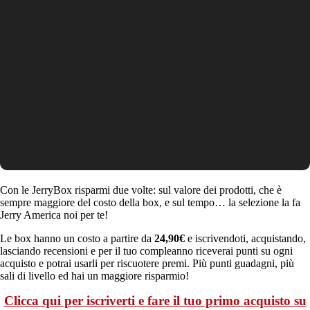
Con le JerryBox risparmi due volte: sul valore dei prodotti, che è
sempre maggiore del costo della box, e sul tempo… la selezione la fa
Jerry America noi per te!
Le box hanno un costo a partire da
24,90€
e iscrivendoti, acquistando,
lasciando recensioni e per il tuo compleanno riceverai punti su ogni
acquisto e potrai usarli per riscuotere premi. Più punti guadagni, più
sali di livello ed hai un maggiore risparmio!
Clicca qui per iscriverti e fare il tuo primo acquisto su