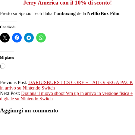
Jerry America con il 10% di sconto!
Presto su Spazio Tech Italia l’
unboxing
della
NetflixBox Film
.
Condividi:
Mi piace:
Caricamento
in
corso…
2022-
Previous Post:
DARIUSBURST CS CORE + TAITO/ SEGA PACK
10-
in arrivo su Nintendo Switch
27
Next Post:
Drainus il nuovo shoot ‘em up in arrivo in versione fisica e
digitale su Nintendo Switch
Aggiungi un commento